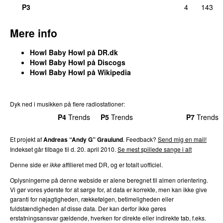
P3
4
143
Mere info
Howl Baby Howl på DR.dk
Howl Baby Howl på Discogs
Howl Baby Howl på Wikipedia
Dyk ned i musikken på flere radiostationer:
P3
Trends
P4
Trends
P5
Trends
P6
Trends
P7
Trends
Et projekt af
Andreas “Andy G” Graulund
. Feedback?
Send mig en mail!
Indekset går tilbage til d. 20. april 2010.
Se mest spillede sange i alt
Denne side er
ikke
affilieret med DR, og er totalt uofficiel.
Oplysningerne på denne webside er alene beregnet til almen orientering.
Vi gør vores yderste for at sørge for, at data er korrekte, men kan ikke give
garanti for nøjagtigheden, rækkefølgen, betimeligheden eller
fuldstændigheden af disse data. Der kan derfor ikke gøres
erstatningsansvar gældende, hverken for direkte eller indirekte tab, f.eks.