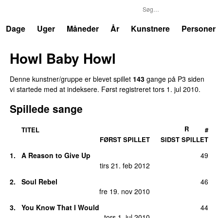
P3
Trends
Dage
Uger
Måneder
År
Kunstnere
Personer
Howl Baby Howl
Denne kunstner/gruppe er blevet spillet
143
gange på P3 siden
vi startede med at indeksere. Først registreret
tors 1. jul 2010
.
Spillede sange
R
TITEL
#
FØRST SPILLET
SIDST SPILLET
1.
A Reason to Give Up
49
tirs 21. feb 2012
2.
Soul Rebel
46
fre 19. nov 2010
3.
You Know That I Would
44
tors 1. jul 2010