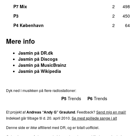
P7 Mix
2
498
P3
2
450
P4 København
2
64
Mere info
Jasmin på DR.dk
Jasmin på Discogs
Jasmin på MusicBrainz
Jasmin på Wikipedia
Dyk ned i musikken på flere radiostationer:
P3
Trends
P4
Trends
P5
Trends
P6
Trends
P7
Trends
Et projekt af
Andreas “Andy G” Graulund
. Feedback?
Send mig en mail!
Indekset går tilbage til d. 20. april 2010.
Se mest spillede sange i alt
Denne side er
ikke
affilieret med DR, og er totalt uofficiel.