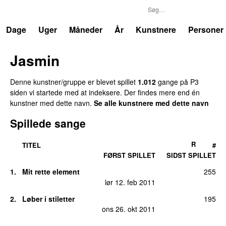
P3
Trends
Dage
Uger
Måneder
År
Kunstnere
Personer
Jasmin
Denne kunstner/gruppe er blevet spillet
1.012
gange på P3
siden vi startede med at indeksere. Der findes mere end én
kunstner med dette navn.
Se alle kunstnere med dette navn
Spillede sange
R
TITEL
#
FØRST SPILLET
SIDST SPILLET
1.
Mit rette element
255
lør 12. feb 2011
2.
Løber i stiletter
195
ons 26. okt 2011