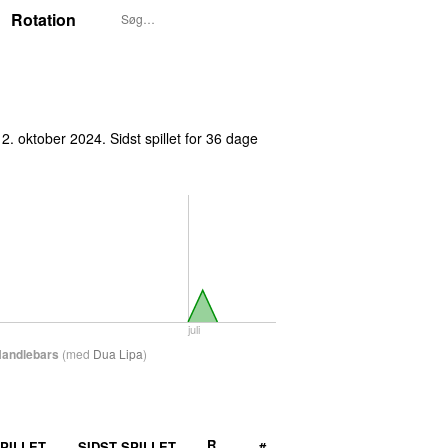
Rotation
12. oktober 2024
. Sidst spillet
for 36 dage
juli
andlebars
(
med
Dua Lipa
)
R
PILLET
SIDST SPILLET
#