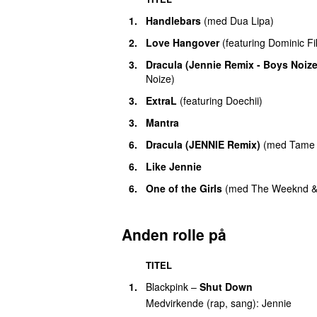
1.
Handlebars
(
med
Dua Lipa
)
2.
Love Hangover
(
featuring
Dominic Fi
3.
Dracula (Jennie Remix - Boys Noize
Noize
)
3.
ExtraL
(
featuring
Doechii
)
3.
Mantra
6.
Dracula (JENNIE Remix)
(
med
Tame 
6.
Like Jennie
6.
One of the Girls
(
med
The Weeknd
Anden rolle på
TITEL
1.
Blackpink
–
Shut Down
Medvirkende (rap, sang):
Jennie