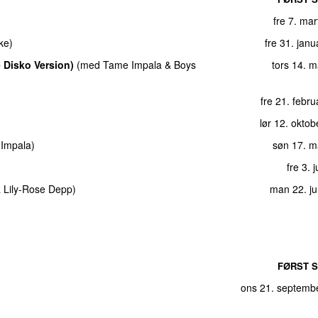
fre 7. ma
ke
)
fre 31. jan
UU
 Disko Version)
(
med
Tame Impala
&
Boys
tors 14. 
fre 21. febr
lør 12. okto
Impala
)
søn 17. m
fre 3. 
&
Lily-Rose Depp
)
man 22. ju
FØRST S
ons 21. septemb