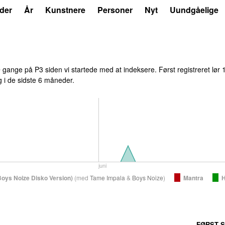
der
År
Kunstnere
Personer
Nyt
Uundgåelige
9
gange på P3 siden vi startede med at indeksere. Først registreret
lør 
ag i de sidste 6 måneder.
juni
Boys Noize Disko Version)
(
med
Tame Impala
&
Boys Noize
)
Mantra
H
FØRST S