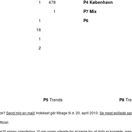
1
478
P4 København
1
P7 Mix
1
P6
16
1
2
rends
P4
Trends
P5
Trends
P6
Trends
P7
Trends
P8
Tre
ack?
Send mig en mail!
Indekset går tilbage til d. 20. april 2010.
Se mest spillede san
ficiel.
l almen orientering. Vi gør vores yderste for at sørge for, at data er korrekte, men