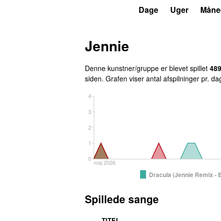
P3
Trends
Dage
Uger
Måne
Jennie
Denne kunstner/gruppe er blevet spillet
48
siden
. Grafen viser antal afspilninger pr. d
4
3
2
1
0
maj 2026
Dracula (Jennie Remix - 
Spillede sange
TITEL