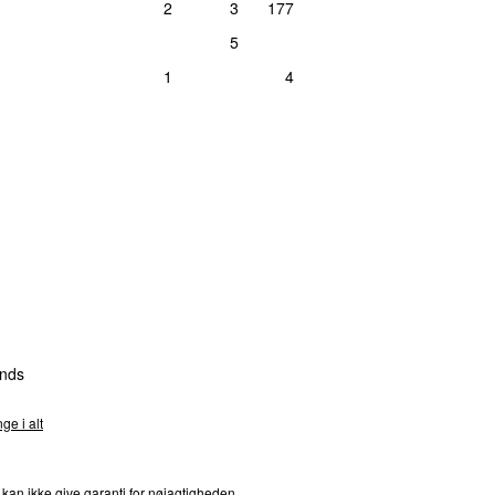
2
3
177
5
1
4
nds
ge i alt
 kan ikke give garanti for nøjagtigheden,