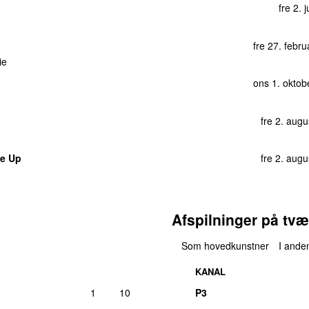
fre 2. 
fre 27. febr
ie
ons 1. oktob
fre 2. aug
ke Up
fre 2. aug
Afspilninger på tvæ
Som hovedkunstner
I anden
KANAL
1
10
P3