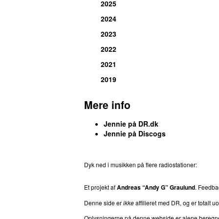
2025
2024
2023
2022
2021
2019
Mere info
Jennie på DR.dk
Jennie på Discogs
Dyk ned i musikken på flere radiostationer:
P3
T
Et projekt af
Andreas “Andy G” Graulund
. Feedb
Denne side er
ikke
affilieret med DR, og er totalt uof
Oplysningerne på denne webside er alene beregnet ti