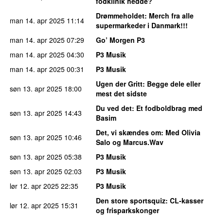
fodklinik hedde?
Drømmeholdet
: Merch fra alle
man 14. apr 2025
11:14
supermarkeder i Danmark!!!
man 14. apr 2025
07:29
Go’ Morgen P3
man 14. apr 2025
04:30
P3 Musik
man 14. apr 2025
00:31
P3 Musik
Ugen der Gritt
: Begge dele eller
søn 13. apr 2025
18:00
mest det sidste
Du ved det
: Et fodboldbrag med
søn 13. apr 2025
14:43
Basim
Det, vi skændes om
: Med Olivia
søn 13. apr 2025
10:46
Salo og Marcus.Wav
søn 13. apr 2025
05:38
P3 Musik
søn 13. apr 2025
02:03
P3 Musik
lør 12. apr 2025
22:35
P3 Musik
Den store sportsquiz
: CL-kasser
lør 12. apr 2025
15:31
og frisparkskonger