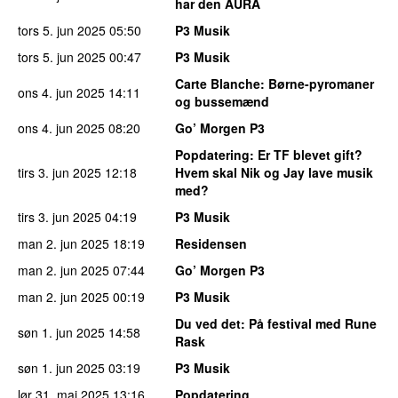
har den AURA
tors 5. jun 2025
05:50
P3 Musik
tors 5. jun 2025
00:47
P3 Musik
Carte Blanche
: Børne-pyromaner
ons 4. jun 2025
14:11
og bussemænd
ons 4. jun 2025
08:20
Go’ Morgen P3
Popdatering
: Er TF blevet gift?
tirs 3. jun 2025
12:18
Hvem skal Nik og Jay lave musik
med?
tirs 3. jun 2025
04:19
P3 Musik
man 2. jun 2025
18:19
Residensen
man 2. jun 2025
07:44
Go’ Morgen P3
man 2. jun 2025
00:19
P3 Musik
Du ved det
: På festival med Rune
søn 1. jun 2025
14:58
Rask
søn 1. jun 2025
03:19
P3 Musik
lør 31. maj 2025
13:16
Popdatering