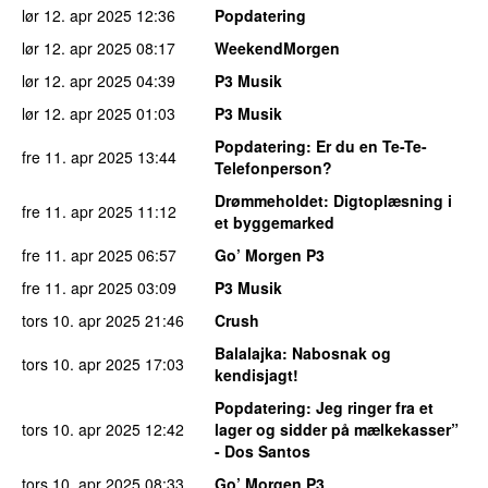
lør 12. apr 2025
12:36
Popdatering
lør 12. apr 2025
08:17
WeekendMorgen
lør 12. apr 2025
04:39
P3 Musik
lør 12. apr 2025
01:03
P3 Musik
Popdatering
: Er du en Te-Te-
fre 11. apr 2025
13:44
Telefonperson?
Drømmeholdet
: Digtoplæsning i
fre 11. apr 2025
11:12
et byggemarked
fre 11. apr 2025
06:57
Go’ Morgen P3
fre 11. apr 2025
03:09
P3 Musik
tors 10. apr 2025
21:46
Crush
Balalajka
: Nabosnak og
tors 10. apr 2025
17:03
kendisjagt!
Popdatering
: Jeg ringer fra et
tors 10. apr 2025
12:42
lager og sidder på mælkekasser”
- Dos Santos
tors 10. apr 2025
08:33
Go’ Morgen P3