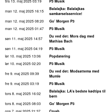
tirs 13. maj 2025
03:19
P3 Musik
Balalajka
: Balalajkas
man 12. maj 2025
16:15
samkørselsservice!
man 12. maj 2025
08:20
Go’ Morgen P3
man 12. maj 2025
01:47
P3 Musik
Du ved det
: Mors dag med
søn 11. maj 2025
14:57
Mathias Bach
søn 11. maj 2025
04:19
P3 Musik
lør 10. maj 2025
13:06
Popdatering
lør 10. maj 2025
02:20
P3 Musik
Du ved det
: Modsattema med
fre 9. maj 2025
09:39
Mumle
fre 9. maj 2025
03:19
P3 Musik
Balalajka
: LA’s bedste kødtips til
tors 8. maj 2025
16:02
børn
tors 8. maj 2025
08:03
Go’ Morgen P3
ons 7. maj 2025
21:37
Crush