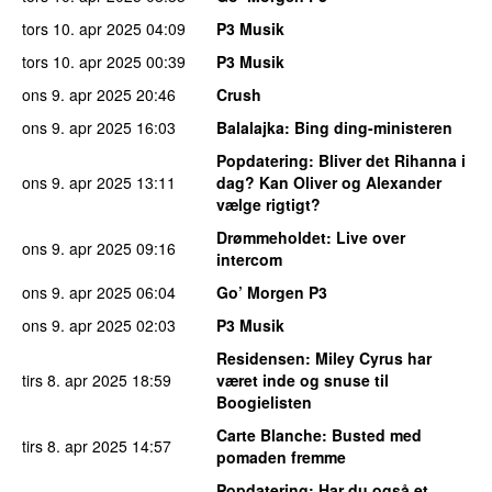
tors 10. apr 2025
04:09
P3 Musik
tors 10. apr 2025
00:39
P3 Musik
ons 9. apr 2025
20:46
Crush
ons 9. apr 2025
16:03
Balalajka
: Bing ding-ministeren
Popdatering
: Bliver det Rihanna i
ons 9. apr 2025
13:11
dag? Kan Oliver og Alexander
vælge rigtigt?
Drømmeholdet
: Live over
ons 9. apr 2025
09:16
intercom
ons 9. apr 2025
06:04
Go’ Morgen P3
ons 9. apr 2025
02:03
P3 Musik
Residensen
: Miley Cyrus har
tirs 8. apr 2025
18:59
været inde og snuse til
Boogielisten
Carte Blanche
: Busted med
tirs 8. apr 2025
14:57
pomaden fremme
Popdatering
: Har du også et