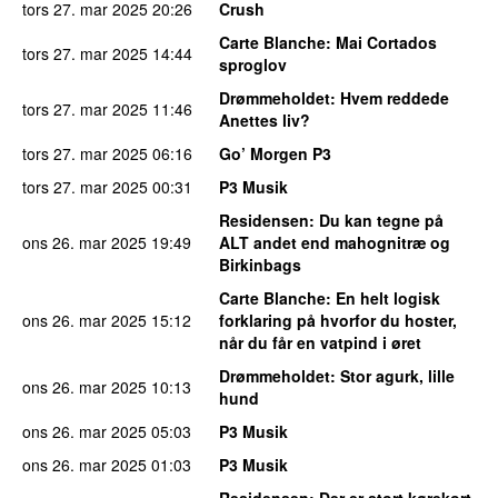
tors 27. mar 2025
20:26
Crush
Carte Blanche
: Mai Cortados
tors 27. mar 2025
14:44
sproglov
Drømmeholdet
: Hvem reddede
tors 27. mar 2025
11:46
Anettes liv?
tors 27. mar 2025
06:16
Go’ Morgen P3
tors 27. mar 2025
00:31
P3 Musik
Residensen
: Du kan tegne på
ons 26. mar 2025
19:49
ALT andet end mahognitræ og
Birkinbags
Carte Blanche
: En helt logisk
ons 26. mar 2025
15:12
forklaring på hvorfor du hoster,
når du får en vatpind i øret
Drømmeholdet
: Stor agurk, lille
ons 26. mar 2025
10:13
hund
ons 26. mar 2025
05:03
P3 Musik
ons 26. mar 2025
01:03
P3 Musik
Residensen
: Der er stort kørekort