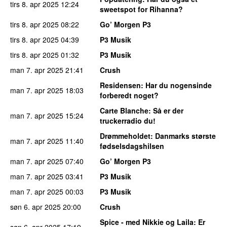
tirs 8. apr 2025
12:24
sweetspot for Rihanna?
tirs 8. apr 2025
08:22
Go’ Morgen P3
tirs 8. apr 2025
04:39
P3 Musik
tirs 8. apr 2025
01:32
P3 Musik
man 7. apr 2025
21:41
Crush
Residensen
: Har du nogensinde
man 7. apr 2025
18:03
forberedt noget?
Carte Blanche
: Så er der
man 7. apr 2025
15:24
truckerradio du!
Drømmeholdet
: Danmarks største
man 7. apr 2025
11:40
fødselsdagshilsen
man 7. apr 2025
07:40
Go’ Morgen P3
man 7. apr 2025
03:41
P3 Musik
man 7. apr 2025
00:03
P3 Musik
søn 6. apr 2025
20:00
Crush
Spice - med Nikkie og Laila
: Er
søn 6. apr 2025
17:19