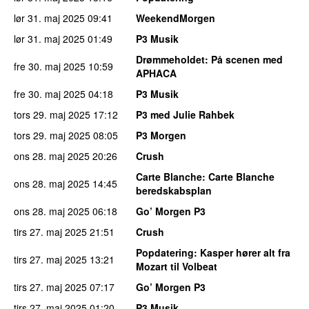
lør 31. maj 2025
09:41
WeekendMorgen
lør 31. maj 2025
01:49
P3 Musik
Drømmeholdet
: På scenen med
fre 30. maj 2025
10:59
APHACA
fre 30. maj 2025
04:18
P3 Musik
tors 29. maj 2025
17:12
P3 med Julie Rahbek
tors 29. maj 2025
08:05
P3 Morgen
ons 28. maj 2025
20:26
Crush
Carte Blanche
: Carte Blanche
ons 28. maj 2025
14:45
beredskabsplan
ons 28. maj 2025
06:18
Go’ Morgen P3
tirs 27. maj 2025
21:51
Crush
Popdatering
: Kasper hører alt fra
tirs 27. maj 2025
13:21
Mozart til Volbeat
tirs 27. maj 2025
07:17
Go’ Morgen P3
tirs 27. maj 2025
01:20
P3 Musik