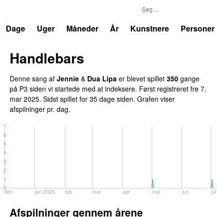
P3
Trends
Dage
Uger
Måneder
År
Kunstnere
Personer
Handlebars
Denne sang af
Jennie
&
Dua Lipa
er blevet spillet
350
gange
på P3 siden vi startede med at indeksere. Først registreret
fre 7.
mar 2025
. Sidst spillet
for 35 dage siden
. Grafen viser
afspilninger pr. dag.
7
6
5
4
3
2
1
0
dec
jan 2026
feb
mar
apr
maj
jun
jul
Afspilninger gennem årene