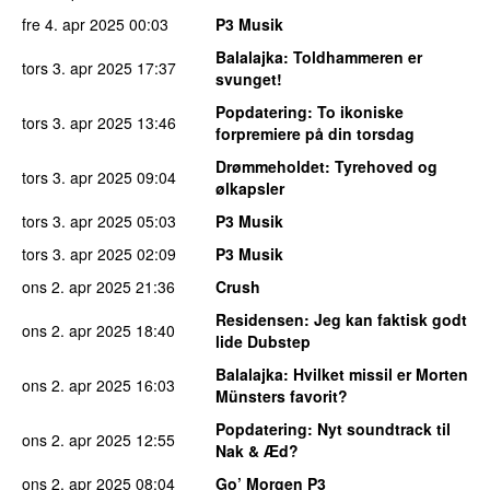
fre 4. apr 2025
00:03
P3 Musik
Balalajka
: Toldhammeren er
tors 3. apr 2025
17:37
svunget!
Popdatering
: To ikoniske
tors 3. apr 2025
13:46
forpremiere på din torsdag
Drømmeholdet
: Tyrehoved og
tors 3. apr 2025
09:04
ølkapsler
tors 3. apr 2025
05:03
P3 Musik
tors 3. apr 2025
02:09
P3 Musik
ons 2. apr 2025
21:36
Crush
Residensen
: Jeg kan faktisk godt
ons 2. apr 2025
18:40
lide Dubstep
Balalajka
: Hvilket missil er Morten
ons 2. apr 2025
16:03
Münsters favorit?
Popdatering
: Nyt soundtrack til
ons 2. apr 2025
12:55
Nak & Æd?
ons 2. apr 2025
08:04
Go’ Morgen P3