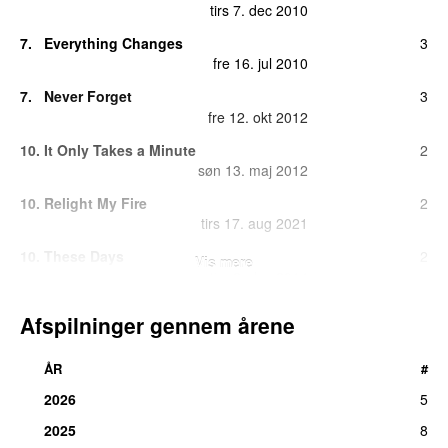
tirs 7. dec 2010
7.
Everything Changes
3
fre 16. jul 2010
7.
Never Forget
3
fre 12. okt 2012
10.
It Only Takes a Minute
2
søn 13. maj 2012
10.
Relight My Fire
2
tirs 17. aug 2021
10.
These Days
2
Vis mere
tirs 2. dec 2014
13.
Babe
1
Afspilninger gennem årene
tors 27. feb 2014
13.
Could It Be Magic
1
ÅR
#
ons 1. jun 2016
2026
5
13.
Greatest Day
1
2025
8
søn 28. dec 2025