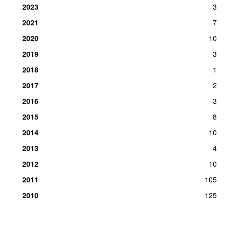
2023
3
13.
Rule the World
1
fre 30. aug 2019
2021
7
2020
10
13.
Shine
1
lør 16. jul 2011
2019
3
2018
1
2017
2
2016
3
2015
8
2014
10
2013
4
2012
10
2011
105
2010
125