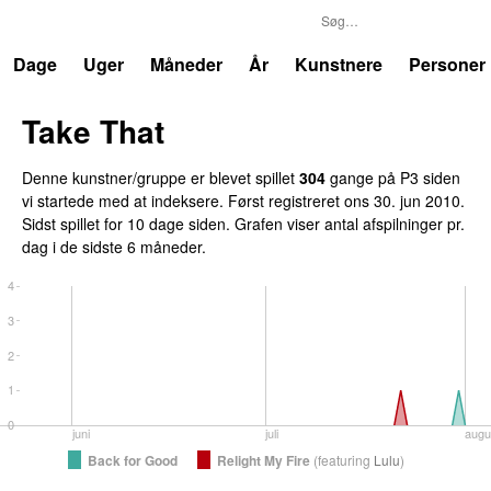
P3
Trends
Dage
Uger
Måneder
År
Kunstnere
Personer
Take That
Denne kunstner/gruppe er blevet spillet
304
gange på P3 siden
vi startede med at indeksere. Først registreret
ons 30. jun 2010
.
Sidst spillet
for 10 dage siden
. Grafen viser antal afspilninger pr.
dag i de sidste 6 måneder.
4
3
2
1
0
juni
juli
augu
Back for Good
Relight My Fire
(
featuring
Lulu
)