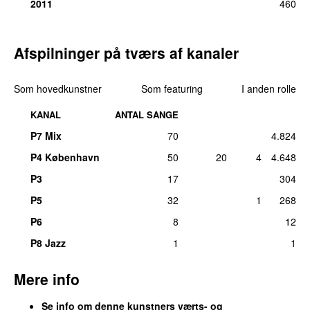
2011
460
19
.
Let in the Sun
9
tirs 16. jun 2015
21
.
Back for Good (Live 2011)
7
Afspilninger på tværs af kanaler
søn 7. dec 2014
22
.
Do What You Like
6
Som hovedkunstner
Som featuring
I anden rolle
søn 1. dec 2013
KANAL
ANTAL SANGE
22
.
Relight My Fire
6
søn 22. apr 2018
P7 Mix
70
4.824
24
.
Get Ready for It
5
P4 København
50
20
4
4.648
søn 7. dec 2014
P3
17
304
24
.
Hey Boy
5
P5
32
1
268
fre 23. okt 2015
P6
8
12
26
.
A Million Love Songs
4
P8 Jazz
1
1
søn 7. dec 2014
26
.
If You Want It
4
Mere info
fre 28. nov 2014
26
.
Rule the World (Live 2011)
4
Se info om denne kunstners værts- og