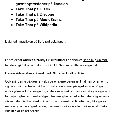
søn 7. dec 2014
gæsteoptrædener på kanalen
Take That
på DR.dk
29
.
Could It Be Magic
3
Take That
på
Discogs
tirs 31. maj 2016
Take That
på
MusicBrainz
Take That
på
Wikipedia
29
.
The Garden
3
søn 7. dec 2014
29
.
Like I Never Loved You at All
3
Dyk ned i musikken på flere radiostationer:
søn 7. dec 2014
P3
Trends
P4
Trends
P5
Trends
P6
Trends
P7
Trends
29
.
Promises
3
søn 7. dec 2014
Et projekt af
Andreas “Andy G” Graulund
. Feedback?
Send mig en mail!
Indekset går tilbage til d.
6. juni 2011
.
Se mest spillede sange i alt
29
.
Take That and Party
3
man 8. jan 2018
Denne side er
ikke
affilieret med DR, og er totalt uofficiel.
29
.
Up All Night
3
Oplysningerne på denne webside er alene beregnet til almen orientering,
ons 1. mar 2017
og beslutninger truffet på baggrund af dem sker på eget ansvar. Vi gør
vores yderste for at sørge for, at data er korrekte, men kan ikke give garanti
35
.
Could It Be Magic (Rapino Dub)
2
for nøjagtigheden, rækkefølgen, betimeligheden eller fuldstændigheden af
fre 3. aug 2018
disse data. Der kan derfor, i det omfang dansk ret tillader det, ikke gøres
erstatningsansvar gældende, hverken for direkte eller indirekte tab, f.eks.
35
.
The Day the Work Is Done
2
driftstab eller avancetab.
lør 3. jun 2017