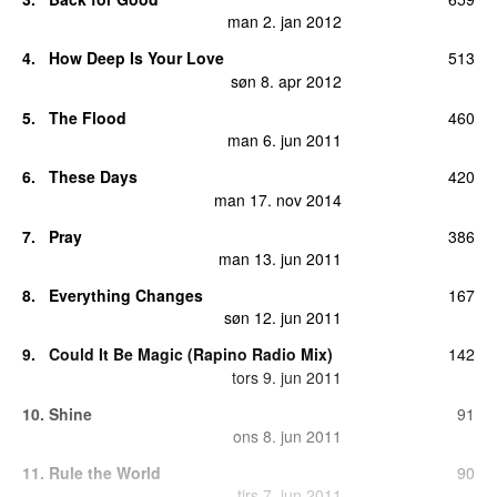
man 2. jan 2012
4
.
How Deep Is Your Love
513
søn 8. apr 2012
5
.
The Flood
460
man 6. jun 2011
6
.
These Days
420
man 17. nov 2014
7
.
Pray
386
man 13. jun 2011
8
.
Everything Changes
167
søn 12. jun 2011
9
.
Could It Be Magic (Rapino Radio Mix)
142
tors 9. jun 2011
10
.
Shine
91
ons 8. jun 2011
11
.
Rule the World
90
tirs 7. jun 2011