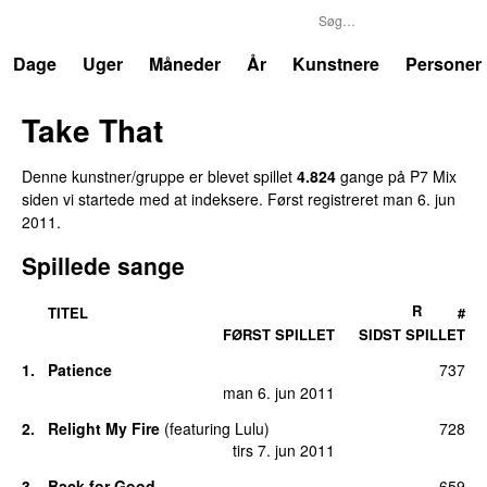
P7
Trends
Dage
Uger
Måneder
År
Kunstnere
Personer
Take That
Denne kunstner/gruppe er blevet spillet
4.824
gang
e
på
P7 Mix
siden vi startede med at indeksere.
Først registreret
man 6. jun
2011
.
Spillede sange
R
TITEL
#
FØRST SPILLET
SIDST SPILLET
1
.
Patience
737
man 6. jun 2011
2
.
Relight My Fire
(
featuring
Lulu
)
728
tirs 7. jun 2011
3
.
Back for Good
659