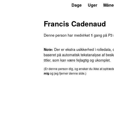
P3
Trends
Dage
Uger
Måne
Francis Cadenaud
Denne person har medvirket
1
gang på P3 s
Note:
Der er ekstra usikkerhed i rolledata, 
baseret på automatisk tekstanalyse af beskr
titler, som kan være fejlagtig og ukomplet.
(Er denne person dig, og ønsker du ikke at optræ
mig
og jeg fjerner denne side.)