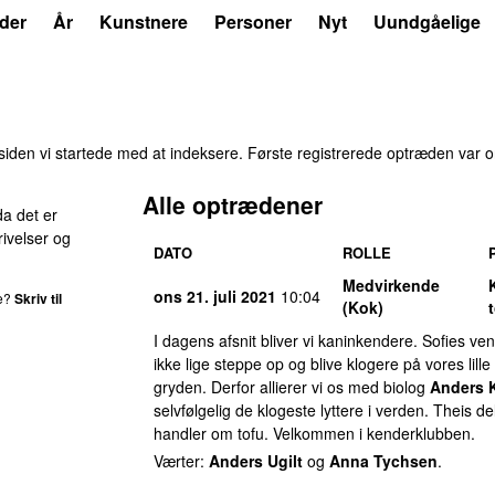
der
År
Kunstnere
Personer
Nyt
Uundgåelige
iden vi startede med at indeksere. Første registrerede optræden var
o
Alle optrædener
da det er
ivelser og
DATO
ROLLE
Medvirkende
ons 21. juli 2021
10:04
de?
Skriv til
(Kok)
I dagens afsnit bliver vi kaninkendere. Sofies ve
ikke lige steppe op og blive klogere på vores lill
gryden. Derfor allierer vi os med biolog
Anders 
selvfølgelig de klogeste lyttere i verden. Theis 
handler om tofu. Velkommen i kenderklubben.
Værter:
Anders Ugilt
og
Anna Tychsen
.