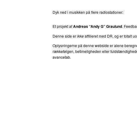
Dyk ned i musikken på flere radiostationer:
P3
T
Et projekt af
Andreas “Andy G” Graulund
. Feedb
Denne side er
ikke
affilieret med DR, og er totalt uof
Oplysningerne på denne webside er alene beregnet ti
rækkefølgen, betimeligheden eller fuldstændigheden 
avancetab.