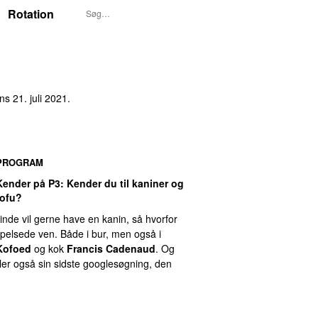
Rotation
ns 21. juli 2021
.
PROGRAM
Kender på P3
: Kender du til kaniner og
tofu?
ninde vil gerne have en kanin, så hvorfor
e pelsede ven. Både i bur, men også i
Kofoed
og kok
Francis Cadenaud
. Og
deler også sin sidste googlesøgning, den