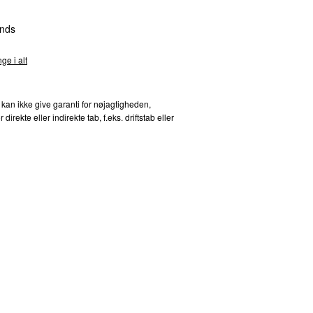
nds
ge i alt
 kan ikke give garanti for nøjagtigheden,
kte eller indirekte tab, f.eks. driftstab eller