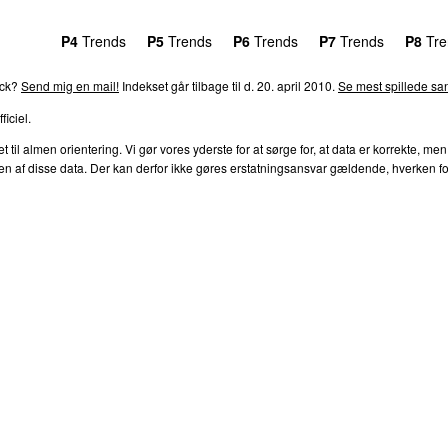
rends
P4
Trends
P5
Trends
P6
Trends
P7
Trends
P8
Tre
ack?
Send mig en mail!
Indekset går tilbage til d. 20. april 2010.
Se mest spillede san
ficiel.
l almen orientering. Vi gør vores yderste for at sørge for, at data er korrekte, men
af disse data. Der kan derfor ikke gøres erstatningsansvar gældende, hverken for dire