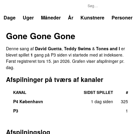
P3
Trends
Dage
Uger
Måneder
År
Kunstnere
Personer
Gone Gone Gone
Denne sang af
David Guetta
,
Teddy Swims
&
Tones and I
er
blevet spillet
1
gang på P3 siden vi startede med at indeksere.
Først registreret
tors 15. jan 2026
. Grafen viser afspilninger pr.
dag.
Afspilninger på tværs af kanaler
KANAL
SIDST SPILLET
#
P4 København
1 dag siden
325
P3
1
Afspilningslog