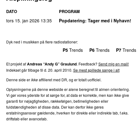
DATO
PROGRAM
tors 15. jan 2026
13:35
Popdatering
: Tager med i Nyhavn!
Dyk ned i musikken på flere radiostationer:
P3
Trends
P4
Trends
P5
Trends
P6
Trends
P7
Trends
Et projekt af
Andreas “Andy G” Graulund
. Feedback?
Send mig en mail!
Indekset går tilbage til d. 20. april 2010.
Se mest spillede sange i alt
Denne side er
ikke
affilieret med DR, og er totalt uofficiel.
Oplysningerne på denne webside er alene beregnet til almen orientering.
Vi gør vores yderste for at sørge for, at data er korrekte, men kan ikke give
garanti for nøjagtigheden, rækkefølgen, betimeligheden eller
fuldstændigheden af disse data. Der kan derfor ikke gøres
erstatningsansvar gældende, hverken for direkte eller indirekte tab, f.eks.
driftstab eller avancetab.