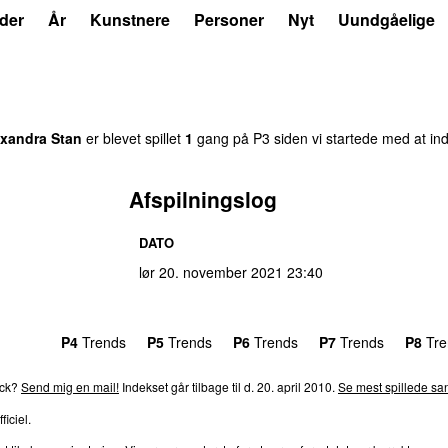
der
År
Kunstnere
Personer
Nyt
Uundgåelige
exandra Stan
er blevet spillet
1
gang på P3 siden vi startede med at ind
Afspilningslog
DATO
lør 20. november 2021
23:40
rends
P4
Trends
P5
Trends
P6
Trends
P7
Trends
P8
Tre
ack?
Send mig en mail!
Indekset går tilbage til d. 20. april 2010.
Se mest spillede san
ficiel.