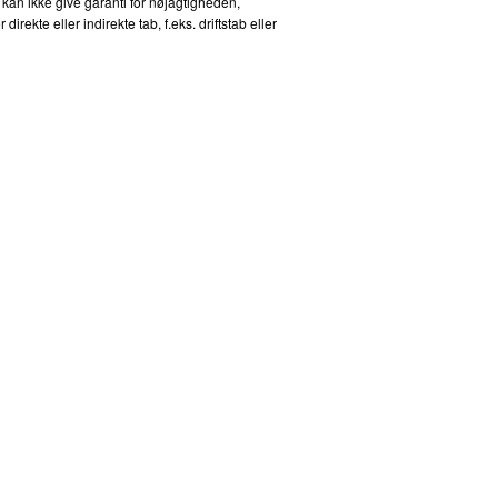
 kan ikke give garanti for nøjagtigheden,
kte eller indirekte tab, f.eks. driftstab eller