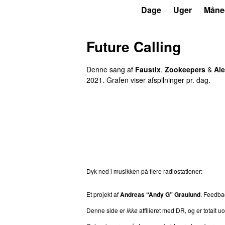
P3
Trends
Dage
Uger
Måne
Future Calling
Denne sang af
Faustix
,
Zookeepers
&
Al
2021
. Grafen viser afspilninger pr. dag.
Dyk ned i musikken på flere radiostationer:
P3
T
Et projekt af
Andreas “Andy G” Graulund
. Feedb
Denne side er
ikke
affilieret med DR, og er totalt uof