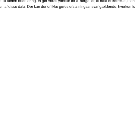
l almen orientering. Vi gør vores yderste for at sørge for, at data er korrekte, men
af disse data. Der kan derfor ikke gøres erstatningsansvar gældende, hverken for dire