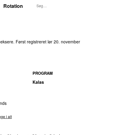
Rotation
eksere. Først registreret
lør 20. november
PROGRAM
Kalas
nds
ge i alt