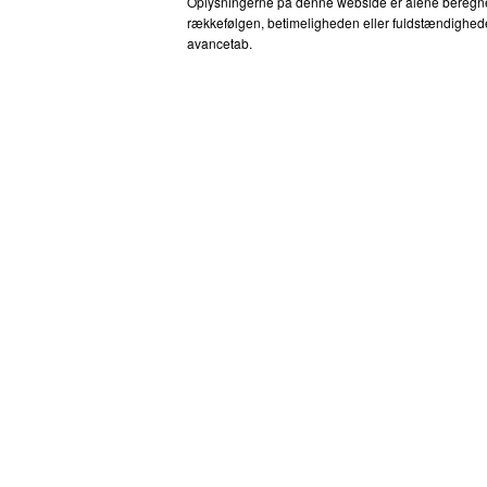
Oplysningerne på denne webside er alene beregnet ti
rækkefølgen, betimeligheden eller fuldstændigheden 
avancetab.