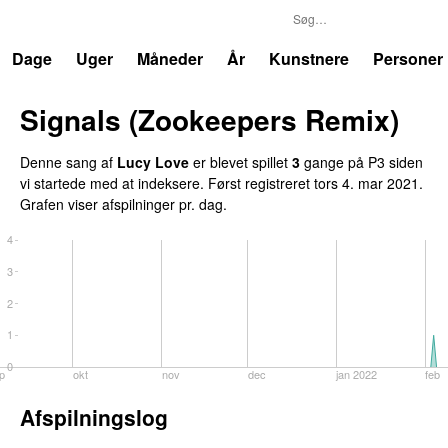
P3
Trends
Dage
Uger
Måneder
År
Kunstnere
Personer
Signals (Zookeepers Remix)
Denne sang af
Lucy Love
er blevet spillet
3
gange på P3 siden
vi startede med at indeksere. Først registreret
tors 4. mar 2021
.
Grafen viser afspilninger pr. dag.
4
3
2
1
0
p
okt
nov
dec
jan 2022
feb
Afspilningslog