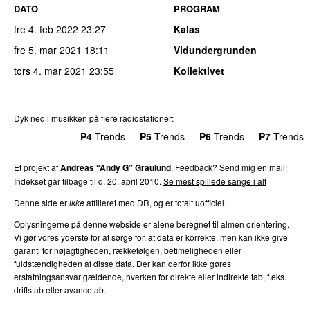
DATO
PROGRAM
fre 4. feb 2022
23:27
Kalas
fre 5. mar 2021
18:11
Vidundergrunden
tors 4. mar 2021
23:55
Kollektivet
Dyk ned i musikken på flere radiostationer:
P3
Trends
P4
Trends
P5
Trends
P6
Trends
P7
Trends
Et projekt af
Andreas “Andy G” Graulund
. Feedback?
Send mig en mail!
Indekset går tilbage til d. 20. april 2010.
Se mest spillede sange i alt
Denne side er
ikke
affilieret med DR, og er totalt uofficiel.
Oplysningerne på denne webside er alene beregnet til almen orientering.
Vi gør vores yderste for at sørge for, at data er korrekte, men kan ikke give
garanti for nøjagtigheden, rækkefølgen, betimeligheden eller
fuldstændigheden af disse data. Der kan derfor ikke gøres
erstatningsansvar gældende, hverken for direkte eller indirekte tab, f.eks.
driftstab eller avancetab.