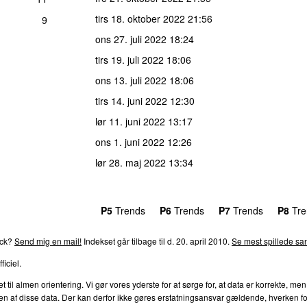
tirs 18. oktober 2022
21:56
9
ons 27. juli 2022
18:24
tirs 19. juli 2022
18:06
ons 13. juli 2022
18:06
tirs 14. juni 2022
12:30
lør 11. juni 2022
13:17
ons 1. juni 2022
12:26
lør 28. maj 2022
13:34
rends
P4
Trends
P5
Trends
P6
Trends
P7
Trends
P8
Tre
ack?
Send mig en mail!
Indekset går tilbage til d. 20. april 2010.
Se mest spillede san
ficiel.
l almen orientering. Vi gør vores yderste for at sørge for, at data er korrekte, men
af disse data. Der kan derfor ikke gøres erstatningsansvar gældende, hverken for dire