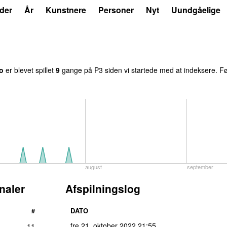
der
År
Kunstnere
Personer
Nyt
Uundgåelige
o
er blevet spillet
9
gange på P3 siden vi startede med at indeksere. Fø
august
september
naler
Afspilningslog
#
DATO
fre 21. oktober 2022
21:55
11