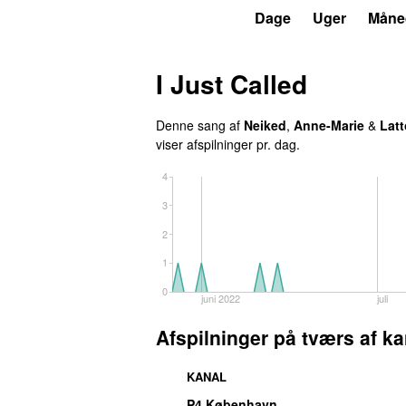
P3
Trends
Dage
Uger
Måne
I Just Called
Denne sang af
Neiked
,
Anne-Marie
&
Latt
viser afspilninger pr. dag.
4
3
2
1
0
juni 2022
juli
Afspilninger på tværs af ka
KANAL
P4 København