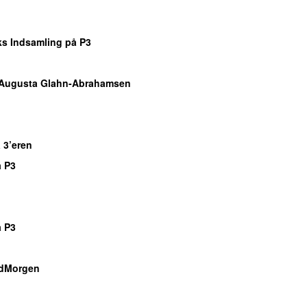
o
o
s Indsamling på P3
o
Augusta Glahn-Abrahamsen
o
o
 3’eren
 P3
o
o
 P3
o
dMorgen
o