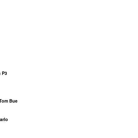
o
o
o
o
o
o
o
 P3
o
o
Tom Bue
o
arlo
o