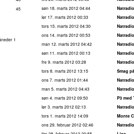
søn 18. marts 2012
04:44
Natradi
45
lør 17. marts 2012
00:33
Natradi
tors 15. marts 2012
04:30
Natradi
ons 14. marts 2012
00:53
Natradi
åneder 1
man 12. marts 2012
04:42
Natradi
søn 11. marts 2012
00:13
Natradi
fre 9. marts 2012
03:28
Natradi
tors 8. marts 2012
13:15
Smag på
ons 7. marts 2012
01:44
Natradi
man 5. marts 2012
04:43
Natradi
søn 4. marts 2012
09:50
P3 med 
lør 3. marts 2012
02:13
Natradi
tors 1. marts 2012
14:09
Monte C
ons 29. februar 2012
02:46
Natradi
tirs 28. februar 2012
20:55
Liga