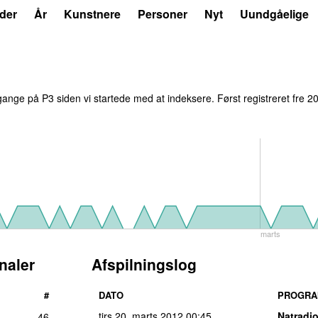
der
År
Kunstnere
Personer
Nyt
Uundgåelige
ange på P3 siden vi startede med at indeksere. Først registreret
fre 2
marts
naler
Afspilningslog
#
DATO
PROGR
tirs 20. marts 2012
00:45
Natradi
46