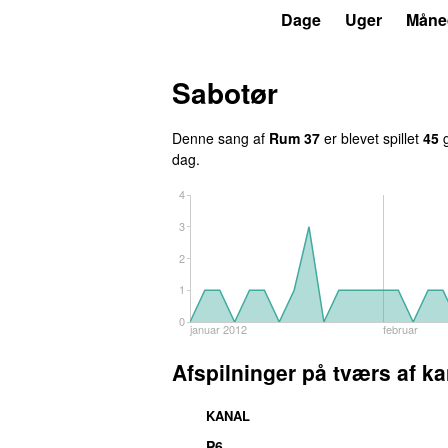
P3
Trends
Dage
Uger
Måne
Sabotør
Denne sang af
Rum 37
er blevet spillet
45
g
dag.
4
3
2
1
0
januar 2012
februar
Afspilninger på tværs af ka
KANAL
P6