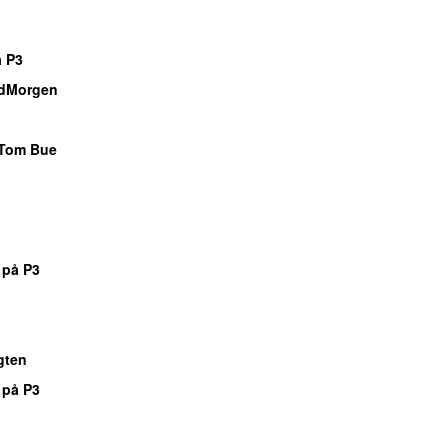
o
 P3
dMorgen
o
Tom Bue
o
o
o
 på P3
o
o
gten
 på P3
o