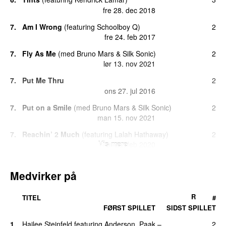
fre 28. dec 2018
7.
Am I Wrong
(
featuring
Schoolboy Q
)
2
fre 24. feb 2017
7.
Fly As Me
(
med
Bruno Mars
&
Silk Sonic
)
2
lør 13. nov 2021
7.
Put Me Thru
2
ons 27. jul 2016
7.
Put on a Smile
(
med
Bruno Mars
&
Silk Sonic
)
2
man 15. nov 2021
7.
Reachin’ 2 Much
(
featuring
Lalah Hathaway
)
2
Vis mere
lør 22. feb 2020
12.
Blast Off
(
med
Bruno Mars
&
Silk Sonic
)
1
tors 18. nov 2021
Medvirker på
12.
Come Down
1
R
TITEL
#
ons 27. apr 2022
FØRST SPILLET
SIDST SPILLET
12.
Silicon Valley
1
1.
Hailee Steinfeld
featuring
Anderson .Paak
–
2
tors 22. apr 2021