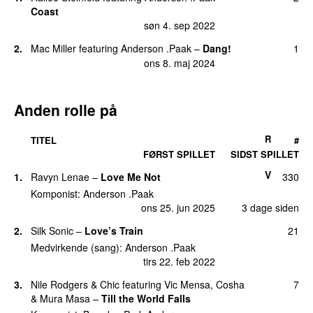
Coast
12.
Silk Sonic Intro
(
med
Bruno Mars
&
Silk Sonic
)
1
søn 4. sep 2022
lør 6. nov 2021
2.
Mac Miller
featuring
Anderson .Paak
–
Dang!
1
12.
Then There Were Two
(
med
Mark Ronson
)
1
ons 8. maj 2024
søn 1. dec 2019
Anden rolle på
R
TITEL
#
FØRST SPILLET
SIDST SPILLET
V
1.
Ravyn Lenae
–
Love Me Not
330
Komponist:
Anderson .Paak
ons 25. jun 2025
3 dage siden
2.
Silk Sonic
–
Love’s Train
21
Medvirkende (sang):
Anderson .Paak
tirs 22. feb 2022
3.
Nile Rodgers
&
Chic
featuring
Vic Mensa
,
Cosha
7
&
Mura Masa
–
Till the World Falls