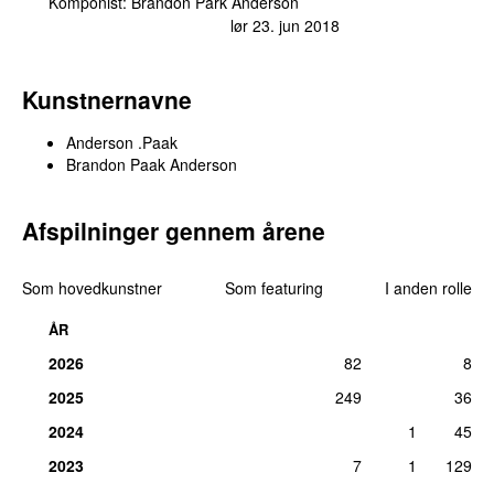
Komponist:
Brandon Park Anderson
lør 23. jun 2018
Kunstnernavne
Anderson .Paak
Brandon Paak Anderson
Afspilninger gennem årene
Som hovedkunstner
Som featuring
I anden rolle
ÅR
2026
82
8
2025
249
36
2024
1
45
2023
7
1
129