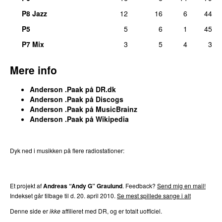
P8 Jazz
12
16
6
44
P5
5
6
1
45
P7 Mix
3
5
4
3
Mere info
Anderson .Paak på DR.dk
Anderson .Paak på Discogs
Anderson .Paak på MusicBrainz
Anderson .Paak på Wikipedia
Dyk ned i musikken på flere radiostationer:
P3
Trends
P4
Trends
P5
Trends
P6
Trends
P7
Trends
Et projekt af
Andreas “Andy G” Graulund
. Feedback?
Send mig en mail!
Indekset går tilbage til d. 20. april 2010.
Se mest spillede sange i alt
Denne side er
ikke
affilieret med DR, og er totalt uofficiel.