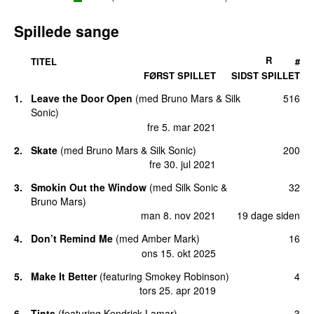
Spillede sange
R
TITEL
#
FØRST SPILLET
SIDST SPILLET
1.
Leave the Door Open
(
med
Bruno Mars
&
Silk
516
Sonic
)
fre 5. mar 2021
2.
Skate
(
med
Bruno Mars
&
Silk Sonic
)
200
fre 30. jul 2021
3.
Smokin Out the Window
(
med
Silk Sonic
&
32
Bruno Mars
)
man 8. nov 2021
19 dage siden
4.
Don’t Remind Me
(
med
Amber Mark
)
16
ons 15. okt 2025
5.
Make It Better
(
featuring
Smokey Robinson
)
4
tors 25. apr 2019
6.
Tints
(
featuring
Kendrick Lamar
)
3