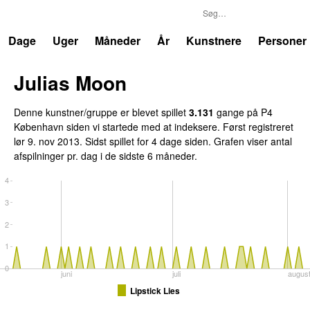
P4
Trends
Dage
Uger
Måneder
År
Kunstnere
Personer
Julias Moon
Denne kunstner/gruppe er blevet spillet
3.131
gange på P4
København siden vi startede med at indeksere. Først registreret
lør 9. nov 2013
. Sidst spillet
for 4 dage siden
. Grafen viser antal
afspilninger pr. dag i de sidste 6 måneder.
4
3
2
1
0
juni
juli
augus
Lipstick Lies