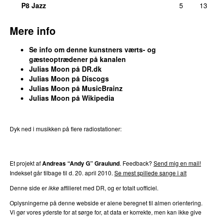
P8 Jazz
5
13
Mere info
Se info om denne kunstners værts- og
gæsteoptrædener på kanalen
Julias Moon på DR.dk
Julias Moon på Discogs
Julias Moon på MusicBrainz
Julias Moon på Wikipedia
Dyk ned i musikken på flere radiostationer:
P3
Trends
P4
Trends
P5
Trends
P6
Trends
P7
Trends
Et projekt af
Andreas “Andy G” Graulund
. Feedback?
Send mig en mail!
Indekset går tilbage til d. 20. april 2010.
Se mest spillede sange i alt
Denne side er
ikke
affilieret med DR, og er totalt uofficiel.
Oplysningerne på denne webside er alene beregnet til almen orientering.
Vi gør vores yderste for at sørge for, at data er korrekte, men kan ikke give