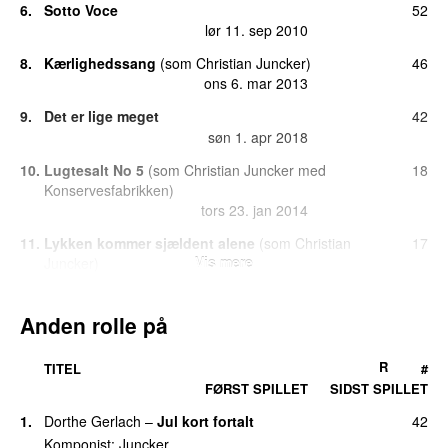
6.
Sotto Voce
52
lør 11. sep 2010
8.
Kærlighedssang
(
som
Christian Juncker
)
46
ons 6. mar 2013
9.
Det er lige meget
42
søn 1. apr 2018
10.
Lugtesalt No 5
(
som
Christian Juncker
med
18
Konservesfabrikken
)
tors 23. jan 2014
11.
Lykken kommer sjældent alene
(
som
Christian
17
Vis mere
Juncker
)
søn 27. maj 2012
12.
Al slags vind og vejr
(
som
Christian Juncker
)
16
Anden rolle på
tors 22. apr 2010
R
TITEL
#
12.
Donegall Road
16
FØRST SPILLET
SIDST SPILLET
man 25. jun 2018
1.
Dorthe Gerlach
–
Jul kort fortalt
42
12.
Venner & brødre
16
man 23. jan 2023
Komponist:
Juncker