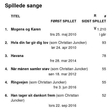
Spillede sange
R
TITEL
#
FØRST SPILLET
SIDST SPILLET
V
1.
Mogens og Karen
1.210
tirs 25. maj 2010
i går
2.
Hvis din far gir dig lov
(
som
Christian Juncker
)
93
lør 24. apr 2010
3.
Havana
78
fre 28. mar 2014
4.
Når månen samler støv
(
som
Christian Juncker
)
55
søn 18. mar 2012
4.
Ringvejen
(
som
Christian Juncker
)
55
fre 3. jun 2016
6.
Han tager sit dankort frem
(
som
Christian
52
Juncker
)
tors 22. sep 2016