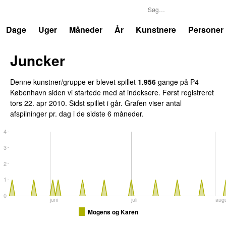
P4
Trends
Dage
Uger
Måneder
År
Kunstnere
Personer
Juncker
Denne kunstner/gruppe er blevet spillet
1.956
gange på P4
København siden vi startede med at indeksere. Først registreret
tors 22. apr 2010
. Sidst spillet
i går
. Grafen viser antal
afspilninger pr. dag i de sidste 6 måneder.
4
3
2
1
0
juni
juli
aug
Mogens og Karen