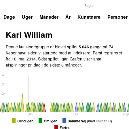
P4
Trends
Dage
Uger
Måneder
År
Kunstnere
Personer
Karl William
Denne kunstner/gruppe er blevet spillet
5.646
gange på P4
København siden vi startede med at indeksere. Først registreret
fre 16. maj 2014
. Sidst spillet
i går
. Grafen viser antal
afspilninger pr. dag i de sidste 6 måneder.
4
3
2
1
0
juni
juli
aug
Blind igen
Om igen
Samme vej
(
med
Burhan G
)
Forfra