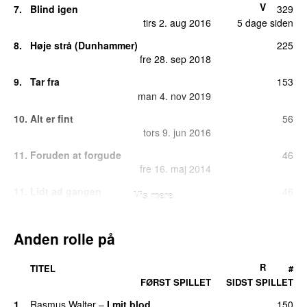
V
7.
Blind igen
329
tirs 2. aug 2016
5 dage siden
8.
Høje strå (Dunhammer)
225
fre 28. sep 2018
9.
Tar fra
153
man 4. nov 2019
10.
Alt er fint
56
tors 9. jun 2016
11.
Foruden at forgude
46
fre 16. maj 2014
11.
Lidt ad gangen
46
Vis mere
fre 23. jun 2017
13.
Tale om noget
42
Anden rolle på
tors 28. maj 2015
14.
Comfortable
17
R
TITEL
#
man 7. jun 2021
FØRST SPILLET
SIDST SPILLET
15.
Forstenet
14
1.
Rasmus Walter
–
I mit blod
150