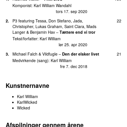
søn 19. mar 2017
Komponist:
Karl William Wandahl
tors 17. sep 2020
16.
Fra eller til
(
med
Danni Toma
)
13
man 26. aug 2019
2.
P3
featuring
Tessa
,
Don Stefano
,
Jada
,
22
Christopher
,
Lukas Graham
,
Saint Clara
,
Mads
17.
Ud af mørket
12
Langer
&
Benjamin Hav
–
Tættere end vi tror
man 3. jun 2019
Tekst/forfatter:
Karl William
18.
Alene
10
lør 25. apr 2020
tors 19. maj 2022
3.
Michael Falch
&
Vildfugle
–
Den der elsker livet
21
18.
Brænder ud
10
Medvirkende (sang):
Karl William
tors 7. mar 2024
fre 7. dec 2018
20.
Alt du ejer
9
tors 18. aug 2022
Kunstnernavne
21.
Syredronning
8
tors 9. okt 2014
Karl William
KarlWicked
22.
Modvind
6
Wicked
tirs 16. okt 2018
22.
Se det klart
6
Afspilninger gennem årene
tors 12. sep 2024