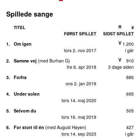
Spillede sange
R
TITEL
#
FØRST SPILLET
SIDST SPILLET
V
1.
Om igen
1.200
tors 2. nov 2017
i går
V
2.
Samme vej
(
med
Burhan G
)
910
fre 6. apr 2018
3 dage siden
3.
Forfra
886
ons 2. jan 2019
4.
Under solen
695
tors 14. maj 2020
5.
Selvom du
505
tors 16. maj 2019
6.
For stort til én
(
med
August Høyen
)
427
tors 14. sep 2023
i går