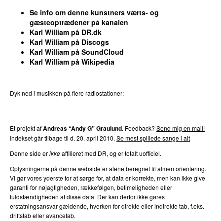
Se info om denne kunstners værts- og
gæsteoptrædener på kanalen
Karl William på DR.dk
Karl William på Discogs
Karl William på SoundCloud
Karl William på Wikipedia
Dyk ned i musikken på flere radiostationer:
P3
Trends
P4
Trends
P5
Trends
P6
Trends
P7
Trends
Et projekt af
Andreas “Andy G” Graulund
. Feedback?
Send mig en mail!
Indekset går tilbage til d. 20. april 2010.
Se mest spillede sange i alt
Denne side er
ikke
affilieret med DR, og er totalt uofficiel.
Oplysningerne på denne webside er alene beregnet til almen orientering.
Vi gør vores yderste for at sørge for, at data er korrekte, men kan ikke give
garanti for nøjagtigheden, rækkefølgen, betimeligheden eller
fuldstændigheden af disse data. Der kan derfor ikke gøres
erstatningsansvar gældende, hverken for direkte eller indirekte tab, f.eks.
driftstab eller avancetab.