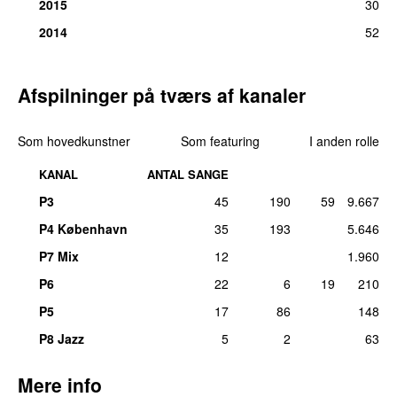
30.
Langsomt
1
2015
30
tirs 17. sep 2024
2014
52
30.
Made in Europe
1
tors 9. dec 2021
Afspilninger på tværs af kanaler
30.
Stop mig
1
tors 16. jul 2020
Som hovedkunstner
Som featuring
I anden rolle
30.
Vi bevæger os
1
tors 19. sep 2024
KANAL
ANTAL SANGE
P3
45
190
59
9.667
P4 København
35
193
5.646
P7 Mix
12
1.960
P6
22
6
19
210
P5
17
86
148
P8 Jazz
5
2
63
Mere info