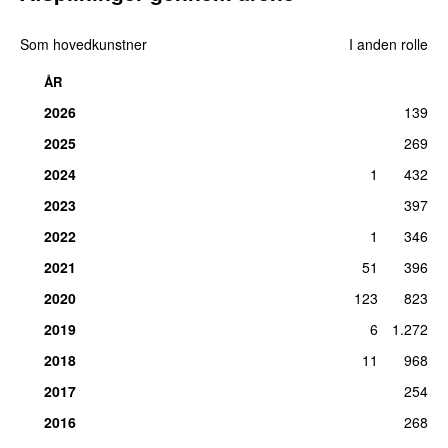
24.
Natlys
3
Som hovedkunstner
I anden rolle
tirs 3. okt 2017
24.
Ren
3
ÅR
man 19. jul 2021
2026
139
24.
Tæt på
(
featuring
Kidd
)
3
2025
269
fre 21. jan 2022
2024
1
432
27.
Før mig
2
2023
397
tirs 9. okt 2018
2022
1
346
27.
Langt ude
2
man 8. okt 2018
2021
51
396
27.
Livet
2
2020
123
823
tirs 19. sep 2017
2019
6
1.272
30.
Din for evigt (Live)
1
2018
11
968
tors 31. okt 2019
2017
254
30.
Fremad
1
man 16. sep 2024
2016
268