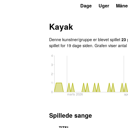
P4
Trends
Dage
Uger
Måne
Kayak
Denne kunstner/gruppe er blevet spillet
23
g
spillet
for 19 dage siden
. Grafen viser antal
4
3
2
1
0
marts 2026
apr
Spillede sange
TITEL