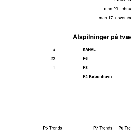
man 23. febru
man 17. novemb
Afspilninger på tvæ
#
KANAL
22
P6
1
P3
P4 København
rends
P4
Trends
P5
Trends
P6
Trends
P7
Trends
P8
Tre