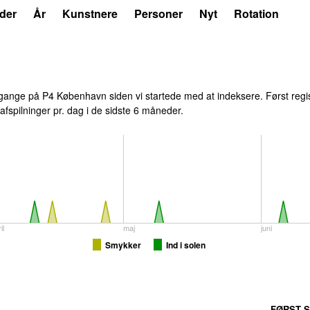
der
År
Kunstnere
Personer
Nyt
Rotation
ange på P4 København siden vi startede med at indeksere. Først regi
 afspilninger pr. dag i de sidste 6 måneder.
il
maj
juni
Smykker
Ind i solen
FØRST S