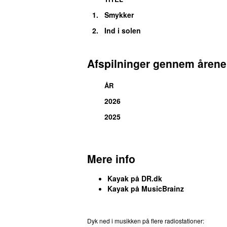
1.
Smykker
2.
Ind i solen
Afspilninger gennem årene
ÅR
2026
2025
Mere info
Kayak på DR.dk
Kayak på MusicBrainz
Dyk ned i musikken på flere radiostationer:
P3
T