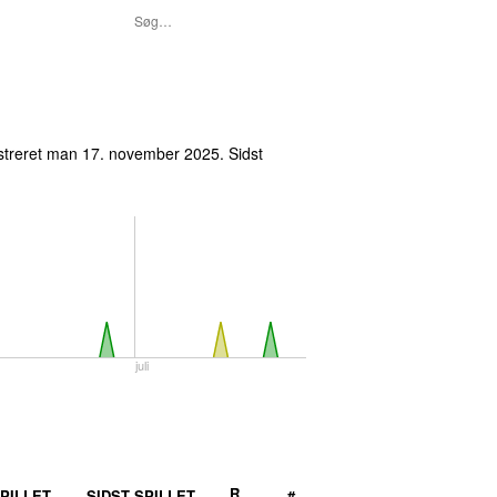
streret
man 17. november 2025
. Sidst
juli
R
PILLET
SIDST SPILLET
#