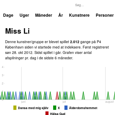
P4
Trends
Dage
Uger
Måneder
År
Kunstnere
Personer
Miss Li
Denne kunstner/gruppe er blevet spillet
2.012
gange på P4
København siden vi startede med at indeksere. Først registreret
søn 28. okt 2012
. Sidst spillet
i går
. Grafen viser antal
afspilninger pr. dag i de sidste 6 måneder.
4
3
2
1
0
juni
juli
august
Dansa med mig själv
X
Ålderdomshemmet
Hälsa Gud