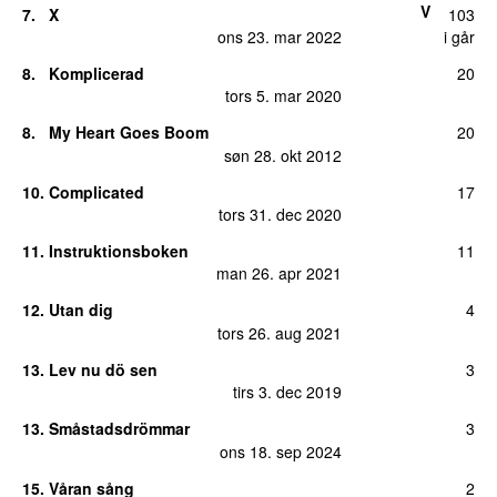
V
7.
X
103
ons 23. mar 2022
i går
8.
Komplicerad
20
tors 5. mar 2020
8.
My Heart Goes Boom
20
søn 28. okt 2012
10.
Complicated
17
tors 31. dec 2020
11.
Instruktionsboken
11
man 26. apr 2021
12.
Utan dig
4
tors 26. aug 2021
13.
Lev nu dö sen
3
tirs 3. dec 2019
13.
Småstadsdrömmar
3
ons 18. sep 2024
15.
Våran sång
2