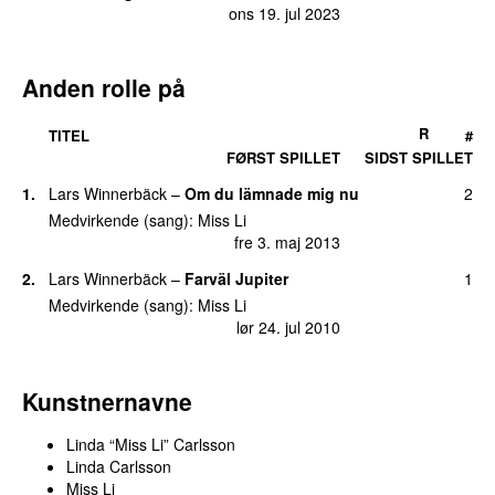
ons 19. jul 2023
Anden rolle på
R
TITEL
#
FØRST SPILLET
SIDST SPILLET
1.
Lars Winnerbäck
–
Om du lämnade mig nu
2
Medvirkende (sang):
Miss Li
fre 3. maj 2013
2.
Lars Winnerbäck
–
Farväl Jupiter
1
Medvirkende (sang):
Miss Li
lør 24. jul 2010
Kunstnernavne
Linda “Miss Li” Carlsson
Linda Carlsson
Miss Li