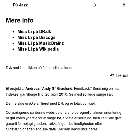
P8 Jazz
3
8
Mere info
Miss Li på DR.dk
Miss Li på Discogs
Miss Li på MusicBrainz
Miss Li på Wikipedia
Dyk ned i musikken på flere radiostationer:
P3
Trends
P4
Trends
P5
Trends
P6
Trends
P7
Trends
Et projekt af
Andreas “Andy G” Graulund
. Feedback?
Send mig en mail!
Indekset går tilbage til d. 20. april 2010.
Se mest spillede sange i alt
Denne side er
ikke
affilieret med DR, og er totalt uofficiel.
Oplysningerne på denne webside er alene beregnet til almen orientering.
Vi gør vores yderste for at sørge for, at data er korrekte, men kan ikke give
garanti for nøjagtigheden, rækkefølgen, betimeligheden eller
fuldstændigheden af disse data. Der kan derfor ikke gøres