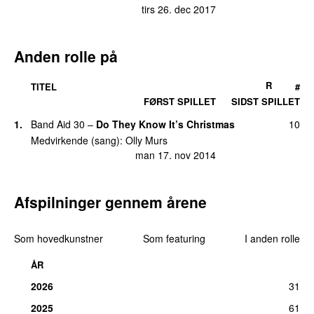
tirs 26. dec 2017
16.
Busy
23
tors 5. maj 2011
Anden rolle på
17.
I Hate You When You’re Drunk
22
tirs 6. dec 2022
R
TITEL
#
18.
Kiss Me
13
FØRST SPILLET
SIDST SPILLET
tirs 13. okt 2015
1.
Band Aid 30
–
Do They Know It’s Christmas
10
19.
Unpredictable
(
med
Louisa Johnson
)
11
Medvirkende (sang):
Olly Murs
tirs 6. jun 2017
man 17. nov 2014
20.
Heart on My Sleeve
10
ons 9. mar 2011
Afspilninger gennem årene
20.
Moves
(
featuring
Snoop Dogg
)
10
ons 3. okt 2018
Som hovedkunstner
Som featuring
I anden rolle
20.
Save Me
10
man 11. aug 2025
ÅR
23.
Beautiful to Me
9
2026
31
tirs 2. jun 2015
2025
61