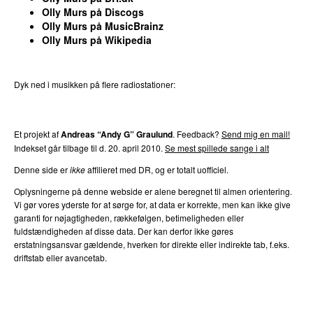
Olly Murs på Discogs
Olly Murs på MusicBrainz
Olly Murs på Wikipedia
Dyk ned i musikken på flere radiostationer:
P3
Trends
P4
Trends
P5
Trends
P6
Trends
P7
Trends
Et projekt af
Andreas “Andy G” Graulund
. Feedback?
Send mig en mail!
Indekset går tilbage til d. 20. april 2010.
Se mest spillede sange i alt
Denne side er
ikke
affilieret med DR, og er totalt uofficiel.
Oplysningerne på denne webside er alene beregnet til almen orientering.
Vi gør vores yderste for at sørge for, at data er korrekte, men kan ikke give
garanti for nøjagtigheden, rækkefølgen, betimeligheden eller
fuldstændigheden af disse data. Der kan derfor ikke gøres
erstatningsansvar gældende, hverken for direkte eller indirekte tab, f.eks.
driftstab eller avancetab.