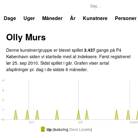
P4
Trends
Dage
Uger
Måneder
År
Kunstnere
Personer
Olly Murs
Denne kunstner/gruppe er blevet spillet
3.437
gange på P4
København siden vi startede med at indeksere. Først registreret
lør 25. sep 2010
. Sidst spillet
i går
. Grafen viser antal
afspilninger pr. dag i de sidste 6 måneder.
4
3
2
1
0
juni
juli
augu
Up
(
featuring
Demi Lovato
)