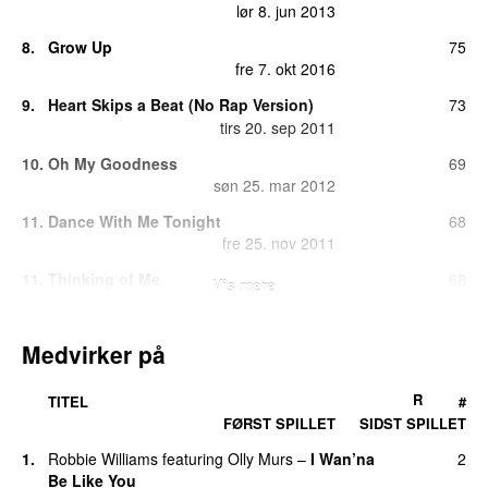
lør 8. jun 2013
8.
Grow Up
75
fre 7. okt 2016
9.
Heart Skips a Beat (No Rap Version)
73
tirs 20. sep 2011
10.
Oh My Goodness
69
søn 25. mar 2012
11.
Dance With Me Tonight
68
fre 25. nov 2011
11.
Thinking of Me
68
Vis mere
ons 1. dec 2010
13.
Hand on Heart
67
Medvirker på
tors 14. nov 2013
14.
You Don’t Know Love
56
R
TITEL
#
fre 8. jul 2016
FØRST SPILLET
SIDST SPILLET
15.
Please Don’t Let Me Go
46
1.
Robbie Williams
featuring
Olly Murs
–
I Wan’na
2
lør 25. sep 2010
Be Like You