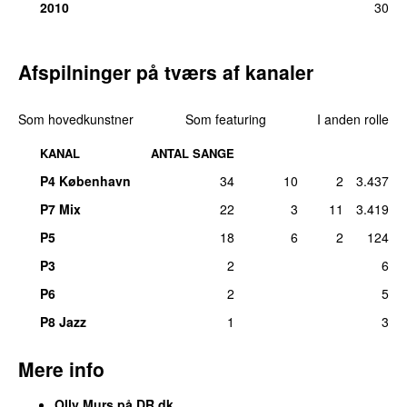
man 17. dec 2018
2010
30
31.
Let Me Just Say
1
tors 29. dec 2022
Afspilninger på tværs af kanaler
31.
Seasons
1
ons 4. mar 2015
Som hovedkunstner
Som featuring
I anden rolle
KANAL
ANTAL SANGE
P4 København
34
10
2
3.437
P7 Mix
22
3
11
3.419
P5
18
6
2
124
P3
2
6
P6
2
5
P8 Jazz
1
3
Mere info
Olly Murs på DR.dk