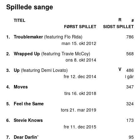
Spillede sange
R
TITEL
#
FØRST SPILLET
SIDST SPILLET
1.
Troublemaker
(
featuring
Flo Rida
)
786
man 15. okt 2012
2.
Wrapped Up
(
featuring
Travie McCoy
)
568
ons 8. okt 2014
V
3.
Up
(
featuring
Demi Lovato
)
486
fre 12. dec 2014
i går
4.
Moves
347
tirs 16. okt 2018
5.
Feel the Same
324
tors 21. mar 2019
6.
Stevie Knows
173
fre 11. dec 2015
7.
Dear Darlin’
95