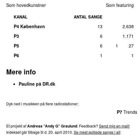
Som hovedkunstner
Som featuring
KANAL
ANTAL SANGE
P4 København
13
2.638
P3
6
1.171
P5
6
1
27
P6
1
1
Mere info
Pauline på DR.dk
Dyk ned i musikken på flere radiostationer:
P3
Trends
P4
Trends
P5
Trends
P6
Trends
P7
Trends
Et projekt af
Andreas “Andy G” Graulund
. Feedback?
Send mig en mail!
Indekset går tilbage til d. 20. april 2010.
Se mest spillede sange i alt