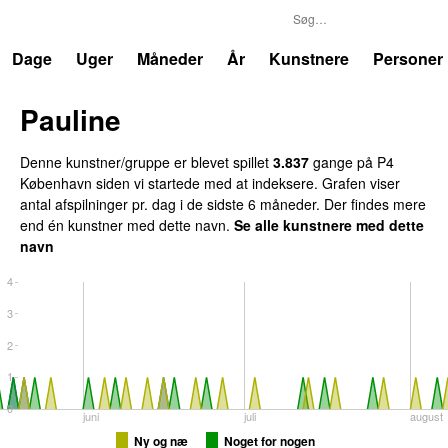
P4
Trends
Dage
Uger
Måneder
År
Kunstnere
Personer
Pauline
Denne kunstner/gruppe er blevet spillet
3.837
gange på P4
København siden vi startede med at indeksere. Grafen viser
antal afspilninger pr. dag i de sidste 6 måneder. Der findes mere
end én kunstner med dette navn.
Se alle kunstnere med dette
navn
4
3
2
1
0
juni
juli
august
Ny og næ
Noget for nogen