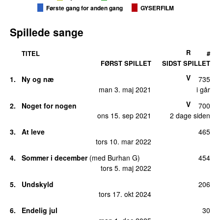
Første gang for anden gang
GYSERFILM
Spillede sange
R
TITEL
#
FØRST SPILLET
SIDST SPILLET
V
1.
Ny og næ
735
man 3. maj 2021
i går
V
2.
Noget for nogen
700
ons 15. sep 2021
2 dage siden
3.
At leve
465
tors 10. mar 2022
4.
Sommer i december
(
med
Burhan G
)
454
tors 5. maj 2022
5.
Undskyld
206
tors 17. okt 2024
6.
Endelig jul
30