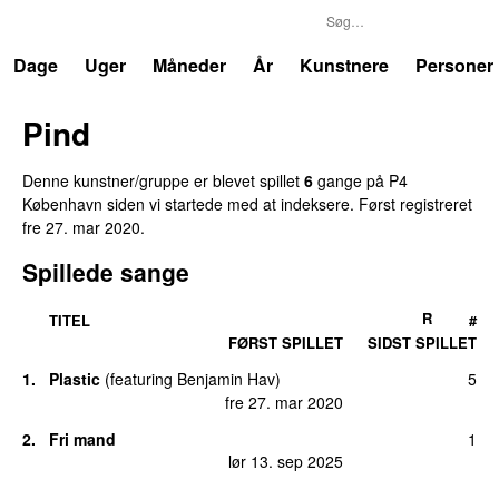
P4
Trends
Dage
Uger
Måneder
År
Kunstnere
Personer
Pind
Denne kunstner/gruppe er blevet spillet
6
gange på P4
København siden vi startede med at indeksere. Først registreret
fre 27. mar 2020
.
Spillede sange
R
TITEL
#
FØRST SPILLET
SIDST SPILLET
1.
Plastic
(
featuring
Benjamin Hav
)
5
fre 27. mar 2020
2.
Fri mand
1
lør 13. sep 2025