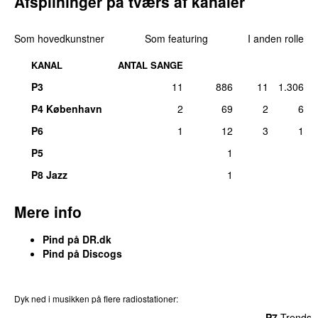
Afspilninger på tværs af kanaler
Som hovedkunstner
Som featuring
I anden rolle
KANAL
ANTAL SANGE
P3
11
886
11
1.306
P4 København
2
69
2
6
P6
1
12
3
1
P5
1
P8 Jazz
1
Mere info
Pind på DR.dk
Pind på Discogs
Dyk ned i musikken på flere radiostationer:
P3
Trends
P4
Trends
P5
Trends
P6
Trends
P7
Trends