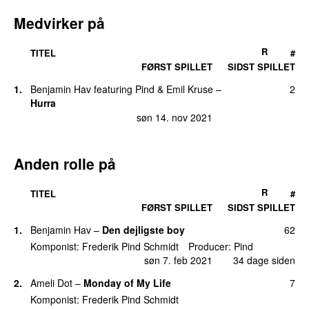
Medvirker på
R
TITEL
#
FØRST SPILLET
SIDST SPILLET
1.
Benjamin Hav
featuring
Pind
&
Emil Kruse
–
2
Hurra
søn 14. nov 2021
Anden rolle på
R
TITEL
#
FØRST SPILLET
SIDST SPILLET
1.
Benjamin Hav
–
Den dejligste boy
62
Komponist:
Frederik Pind Schmidt
Producer:
Pind
søn 7. feb 2021
34 dage siden
2.
Ameli Dot
–
Monday of My Life
7
Komponist:
Frederik Pind Schmidt