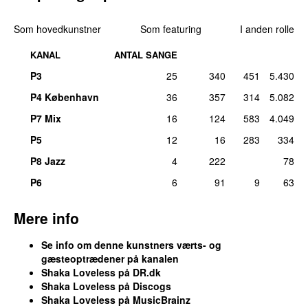
Som hovedkunstner
Som featuring
I anden rolle
KANAL
ANTAL SANGE
P3
25
340
451
5.430
P4 København
36
357
314
5.082
P7 Mix
16
124
583
4.049
P5
12
16
283
334
P8 Jazz
4
222
78
P6
6
91
9
63
Mere info
Se info om denne kunstners værts- og
gæsteoptrædener på kanalen
Shaka Loveless på DR.dk
Shaka Loveless på Discogs
Shaka Loveless på MusicBrainz