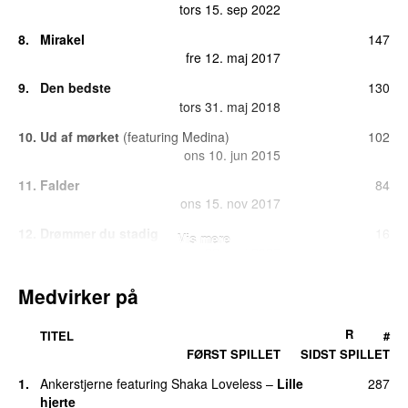
tors 15. sep 2022
8.
Mirakel
147
fre 12. maj 2017
9.
Den bedste
130
tors 31. maj 2018
10.
Ud af mørket
(
featuring
Medina
)
102
ons 10. jun 2015
11.
Falder
84
ons 15. nov 2017
12.
Drømmer du stadig
16
Vis mere
tors 22. maj 2025
13.
1 Drink
14
Medvirker på
man 23. jun 2014
13.
Ikk’ kun blod
14
R
TITEL
#
tors 26. maj 2016
FØRST SPILLET
SIDST SPILLET
15.
Øjne i natten
10
1.
Ankerstjerne
featuring
Shaka Loveless
–
Lille
287
tors 9. mar 2023
hjerte