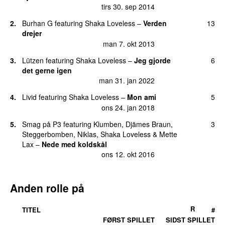
tirs 30. sep 2014
15.
Slut nu
10
man 31. aug 2015
2.
Burhan G
featuring
Shaka Loveless
–
Verden
13
drejer
17.
Vægtløs
7
man 7. okt 2013
tors 28. aug 2025
3.
Lützen
featuring
Shaka Loveless
–
Jeg gjorde
6
18.
Sjakaler
5
det gerne igen
tors 6. mar 2025
man 31. jan 2022
19.
Hvorfor ikk
(
med
Wafande
featuring
Hjalmer
)
3
4.
Livid
featuring
Shaka Loveless
–
Mon ami
5
ons 5. jun 2019
ons 24. jan 2018
19.
Venus
3
5.
Smag på P3
featuring
Klumben
,
Djämes Braun
,
3
tirs 1. sep 2015
Steggerbomben
,
Niklas
,
Shaka Loveless
&
Mette
Lax
–
Nede med koldskål
21.
80 Years
2
ons 12. okt 2016
tors 19. maj 2016
21.
Op for Dhaka
2
ons 9. okt 2019
Anden rolle på
21.
Syg tid
2
R
man 19. aug 2024
TITEL
#
FØRST SPILLET
SIDST SPILLET