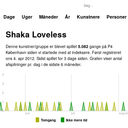
P4
Trends
Dage
Uger
Måneder
År
Kunstnere
Personer
Shaka Loveless
Denne kunstner/gruppe er blevet spillet
5.082
gange på P4
København siden vi startede med at indeksere. Først registreret
ons 4. apr 2012
. Sidst spillet
for 3 dage siden
. Grafen viser antal
afspilninger pr. dag i de sidste 6 måneder.
4
3
2
1
0
juni
juli
augus
Tomgang
Ikke mere tid