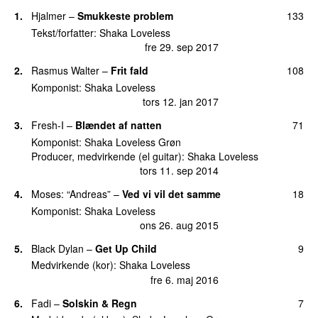
21.
Velkommen hjem
(
med
Suspekt
)
2
ons 8. apr 2020
1.
Hjalmer
–
Smukkeste problem
133
Tekst/forfatter:
Shaka Loveless
25.
Bag banegården
1
fre 29. sep 2017
tirs 14. nov 2017
2.
Rasmus Walter
–
Frit fald
108
25.
Damn, Homie
(
med
Pede B
)
1
Komponist:
Shaka Loveless
ons 15. jul 2026
24 dage siden
tors 12. jan 2017
25.
Dans din idiot
(
featuring
UFO
)
1
3.
Fresh-I
–
Blændet af natten
71
ons 14. aug 2013
Komponist:
Shaka Loveless Grøn
25.
Frit fald
1
Producer, medvirkende (el guitar):
Shaka Loveless
tors 23. mar 2023
tors 11. sep 2014
25.
Gør din ting
1
4.
Moses: “Andreas”
–
Ved vi vil det samme
18
tirs 3. sep 2013
Komponist:
Shaka Loveless
ons 26. aug 2015
25.
Græder for mit kvarter
(
featuring
Wafande
)
1
tirs 20. aug 2013
5.
Black Dylan
–
Get Up Child
9
Medvirkende (kor):
Shaka Loveless
25.
Hvad er det egentlig du vil
(
featuring
Johan
1
fre 6. maj 2016
Olsen
)
man 13. nov 2017
6.
Fadi
–
Solskin & Regn
7