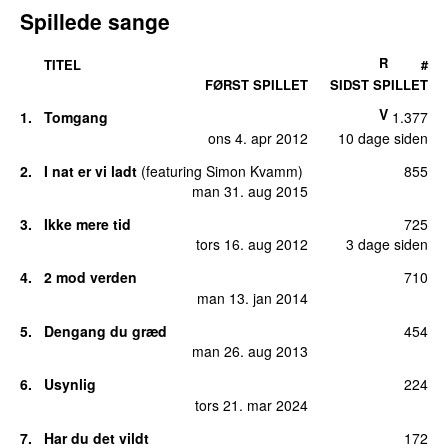
Spillede sange
R
TITEL
#
FØRST SPILLET
SIDST SPILLET
V
1.
Tomgang
1.377
ons 4. apr 2012
10 dage siden
2.
I nat er vi ladt
(
featuring
Simon Kvamm
)
855
man 31. aug 2015
3.
Ikke mere tid
725
tors 16. aug 2012
3 dage siden
4.
2 mod verden
710
man 13. jan 2014
5.
Dengang du græd
454
man 26. aug 2013
6.
Usynlig
224
tors 21. mar 2024
7.
Har du det vildt
172