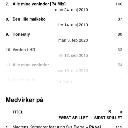
7.
Alle mine veninder [P4 Mix]
146
man 24. maj 2010
8.
Den lille malkeko
87
fre 14. maj 2010
9.
Honestly
80
man 3. feb 2020
10.
Verden i HD
63
lør 12. sep 2015
11.
Alle mine veninder
54
ons 19. maj 2010
12.
Alle mine fejl
42
Vis mere
lør 7. nov 2015
13.
Kærlighed gør blind (Remix)
(
featuring
38
Medvirker på
Sebastian
)
lør 26. mar 2011
R
TITEL
#
14.
Monogame dyr
33
FØRST SPILLET
SIDST SPILLET
fre 15. maj 2015
1.
Magtens Korridorer
featuring
Sys Bjerre
–
På vej
119