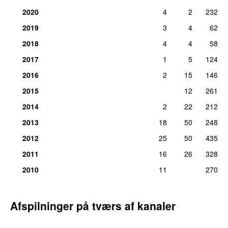
34.
Tættere på stjernerne
1
2020
4
2
232
tirs 9. nov 2021
2019
3
4
62
2018
4
4
58
2017
1
5
124
2016
2
15
146
2015
12
261
2014
2
22
212
2013
18
50
248
2012
25
50
435
2011
16
26
328
2010
11
270
Afspilninger på tværs af kanaler