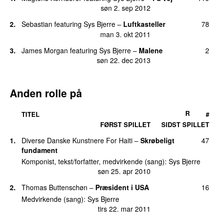
15.
Krig og fest
28
søn 2. sep 2012
man 20. jan 2014
2.
Sebastian
featuring
Sys Bjerre
–
Luftkasteller
78
16.
Du er
17
man 3. okt 2011
tirs 4. okt 2011
3.
James Morgan
featuring
Sys Bjerre
–
Malene
2
17.
Mamas Are Going Out
14
søn 22. dec 2013
man 11. maj 2026
10 dage siden
18.
100 år
13
Anden rolle på
tors 30. aug 2012
19.
Rigtig forkert
11
R
TITEL
#
søn 14. mar 2021
FØRST SPILLET
SIDST SPILLET
20.
Lad os lave noget smukt før vi dør
9
1.
Diverse Danske Kunstnere For Haiti
–
Skrøbeligt
47
man 19. okt 2020
fundament
Komponist, tekst/forfatter, medvirkende (sang):
Sys Bjerre
21.
Befri Willy
7
søn 25. apr 2010
tors 4. feb 2021
2.
Thomas Buttenschøn
–
Præsident i USA
16
21.
Sommer sol og søndag
7
ons 22. aug 2012
Medvirkende (sang):
Sys Bjerre
tirs 22. mar 2011
23.
Ladies’ Night
6