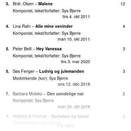
tirs 11. maj 2021
3.
Brdr. Olsen
–
Malene
12
Komponist, tekst/forfatter:
Sys Bjerre
24.
Lille pige
5
tirs 4. okt 2011
tirs 27. apr 2010
4.
Lina Rafn
–
Alle mine veninder
4
25.
Electric Light
3
Komponist, tekst/forfatter:
Sys Bjerre
tirs 12. feb 2019
man 10. okt 2011
25.
Følelserne udenpå
3
5.
Peter Belli
–
Hey Vanessa
3
tirs 21. jun 2016
Komponist, tekst/forfatter:
Sys Bjerre
25.
Kærlighed gør blind
(
featuring
Sebastian
)
3
tirs 3. mar 2020
tors 14. apr 2016
5.
Søs Fenger
–
Ludvig og julemanden
3
25.
Klisterbånd og kompromiser
3
Medvirkende (kor):
Sys Bjerre
søn 9. sep 2012
ons 12. dec 2018
25.
Månens barn
3
7.
Barbara Moleko
–
Den uendelige nat
2
man 26. nov 2018
Komponist:
Sys Bjerre
man 29. okt 2018
30.
Cand mag fugl fønix
2
fre 7. jan 2011
7.
Halberg & Friends
–
Godaften og farvel
2
30.
Hestepige
2
Tekst/forfatter:
Sys Bjerre
Vis mere
lør 5. dec 2015
man 8. jul 2019