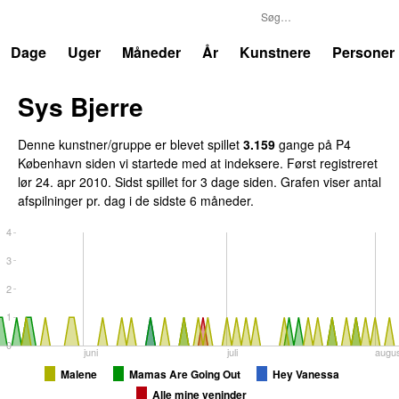
P4
Trends
Dage
Uger
Måneder
År
Kunstnere
Personer
Sys Bjerre
Denne kunstner/gruppe er blevet spillet
3.159
gange på P4
København siden vi startede med at indeksere. Først registreret
lør 24. apr 2010
. Sidst spillet
for 3 dage siden
. Grafen viser antal
afspilninger pr. dag i de sidste 6 måneder.
4
3
2
1
0
juni
juli
augu
Malene
Mamas Are Going Out
Hey Vanessa
Alle mine veninder