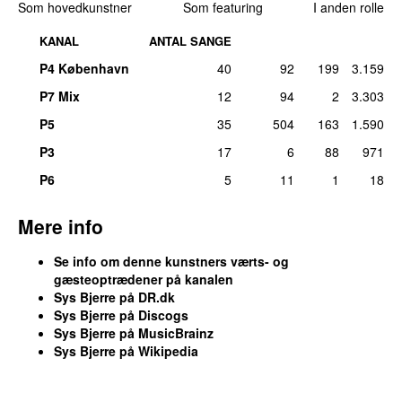
Som hovedkunstner
Som featuring
I anden rolle
KANAL
ANTAL SANGE
P4 København
40
92
199
3.159
P7 Mix
12
94
2
3.303
P5
35
504
163
1.590
P3
17
6
88
971
P6
5
11
1
18
Mere info
Se info om denne kunstners værts- og
gæsteoptrædener på kanalen
Sys Bjerre på DR.dk
Sys Bjerre på Discogs
Sys Bjerre på MusicBrainz
Sys Bjerre på Wikipedia