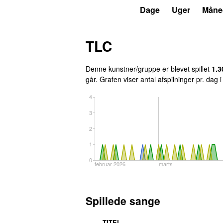
P4
Trends
Dage
Uger
Måne
TLC
Denne kunstner/gruppe er blevet spillet
1.3
går
. Grafen viser antal afspilninger pr. dag 
4
3
2
1
0
februar 2026
marts
Spillede sange
TITEL