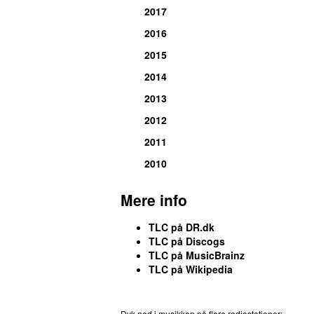
2017
2016
2015
2014
2013
2012
2011
2010
Mere info
TLC på DR.dk
TLC på Discogs
TLC på MusicBrainz
TLC på Wikipedia
Dyk ned i musikken på flere radiostationer: