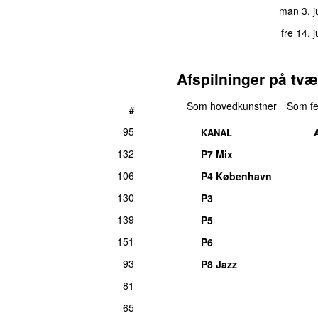
man 3. j
fre 14. j
Afspilninger på tvæ
Som hovedkunstner
Som fe
#
95
KANAL
132
P7 Mix
106
P4 København
130
P3
139
P5
151
P6
93
P8 Jazz
81
65