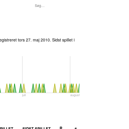
egistreret
tors 27. maj 2010
. Sidst spillet
i
juli
august
R
PILLET
SIDST SPILLET
#