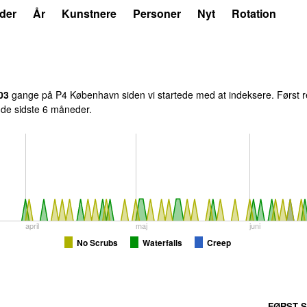
der
År
Kunstnere
Personer
Nyt
Rotation
03
gange på P4 København siden vi startede med at indeksere. Først r
i de sidste 6 måneder.
april
maj
juni
No Scrubs
Waterfalls
Creep
FØRST S