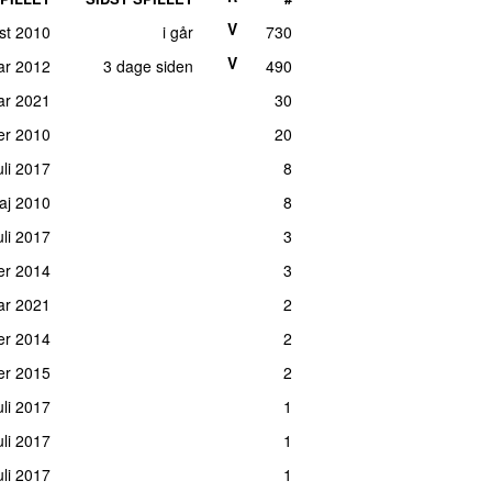
V
st 2010
i går
730
V
uar 2012
3 dage siden
490
ar 2021
30
er 2010
20
uli 2017
8
maj 2010
8
juli 2017
3
er 2014
3
ar 2021
2
er 2014
2
er 2015
2
uli 2017
1
uli 2017
1
juli 2017
1