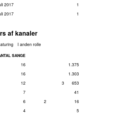
uli 2017
1
uli 2017
1
rs af kanaler
aturing
I anden rolle
ANTAL SANGE
16
1.375
16
1.303
12
3
653
7
41
6
2
16
4
5