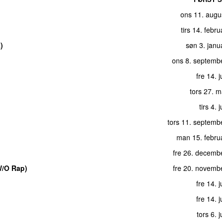
ons 11. augu
tirs 14. febr
)
søn 3. janu
ons 8. septemb
fre 14. j
tors 27. 
tirs 4. 
tors 11. septemb
man 15. febru
fre 26. decemb
W/O Rap)
fre 20. novemb
fre 14. j
fre 14. j
tors 6. 