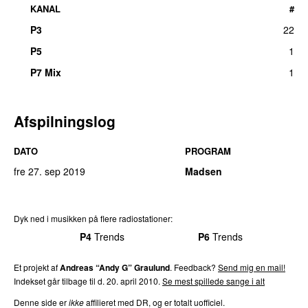
KANAL
#
P3
22
P5
1
P7 Mix
1
Afspilningslog
DATO
PROGRAM
fre 27. sep 2019
Madsen
Dyk ned i musikken på flere radiostationer:
P3
Trends
P4
Trends
P5
Trends
P6
Trends
P7
Trends
Et projekt af
Andreas “Andy G” Graulund
. Feedback?
Send mig en mail!
Indekset går tilbage til d.
20. april 2010
.
Se mest spillede sange i alt
Denne side er
ikke
affilieret med DR, og er totalt uofficiel.