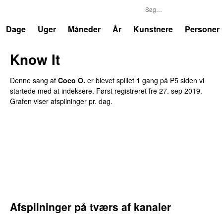
P5
Trends
Dage
Uger
Måneder
År
Kunstnere
Personer
Know It
Denne sang af
Coco O.
er blevet spillet
1
gang
på
P5
siden vi
startede med at indeksere.
Først registreret
fre 27. sep 2019
.
Grafen viser afspilninger pr. dag.
Afspilninger på tværs af kanaler