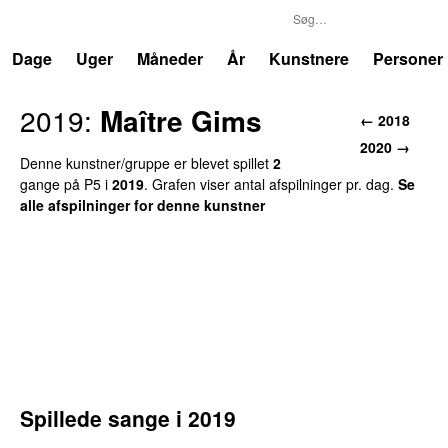
P5
Trends
Dage
Uger
Måneder
År
Kunstnere
Personer
2019
:
Maître Gims
←
2018
2020
→
Denne kunstner/gruppe er blevet spillet
2
gang
e
på
P5
i
2019
.
Grafen viser antal afspilninger pr. dag.
Se
alle afspilninger for denne kunstner
Spillede sange i
2019