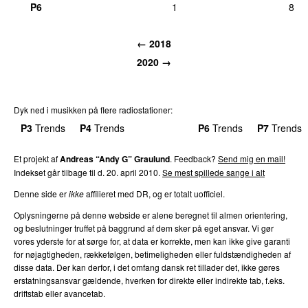
P6
1
8
←
2018
2020
→
Dyk ned i musikken på flere radiostationer:
P3
Trends
P4
Trends
P5
Trends
P6
Trends
P7
Trends
Et projekt af
Andreas “Andy G” Graulund
. Feedback?
Send mig en mail!
Indekset går tilbage til d.
20. april 2010
.
Se mest spillede sange i alt
Denne side er
ikke
affilieret med DR, og er totalt uofficiel.
Oplysningerne på denne webside er alene beregnet til almen orientering,
og beslutninger truffet på baggrund af dem sker på eget ansvar. Vi gør
vores yderste for at sørge for, at data er korrekte, men kan ikke give garanti
for nøjagtigheden, rækkefølgen, betimeligheden eller fuldstændigheden af
disse data. Der kan derfor, i det omfang dansk ret tillader det, ikke gøres
erstatningsansvar gældende, hverken for direkte eller indirekte tab, f.eks.
driftstab eller avancetab.