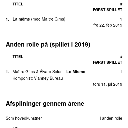
TITEL
#
FØRST SPILLET
1
.
La même
(
med
Maître Gims
)
1
fre 22. feb 2019
Anden rolle på (spillet i
2019
)
TITEL
#
FØRST SPILLET
1
.
Maître Gims
&
Álvaro Soler
–
Lo Mismo
1
Komponist
:
Vianney Bureau
tors 11. jul 2019
Afspilninger gennem årene
Som hovedkunstner
I anden rolle