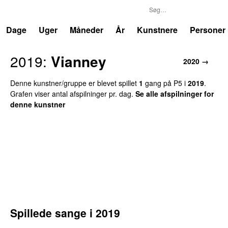
P5
Trends
Dage
Uger
Måneder
År
Kunstnere
Personer
2019
:
Vianney
2020
→
Denne kunstner/gruppe er blevet spillet
1
gang
på
P5
i
2019
.
Grafen viser antal afspilninger pr. dag.
Se alle afspilninger for
denne kunstner
Spillede sange i
2019