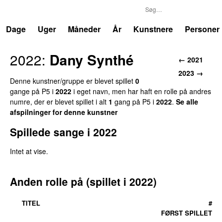
P5
Trends
Dage
Uger
Måneder
År
Kunstnere
Personer
2022
:
Dany Synthé
←
2021
2023
→
Denne kunstner/gruppe er blevet spillet
0
gang
e
på
P5
i
2022
i eget navn, men har haft en rolle på andres
numre, der er blevet spillet i alt
1
gang
på
P5
i
2022
.
Se alle
afspilninger for denne kunstner
Spillede sange i
2022
Intet at vise.
Anden rolle på (spillet i
2022
)
TITEL
#
FØRST SPILLET