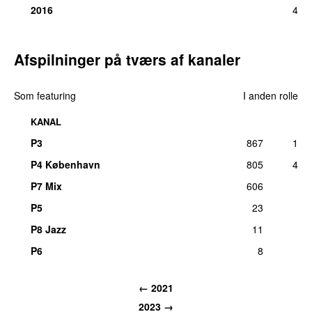
2016
4
Afspilninger på tværs af kanaler
Som featuring
I anden rolle
KANAL
P3
867
1
P4 København
805
4
P7 Mix
606
P5
23
P8 Jazz
11
P6
8
←
2021
2023
→