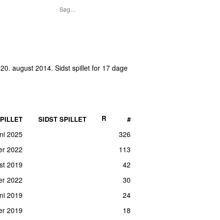
 20. august 2014
. Sidst spillet
for 17 dage
R
PILLET
SIDST SPILLET
#
uni 2025
326
er 2022
113
st 2019
42
er 2022
30
uni 2019
24
ber 2019
18