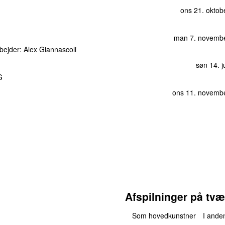
ons 21. oktob
man 7. novemb
rbejder:
Alex Giannascoli
søn 14. j
G
ons 11. novemb
Afspilninger på tvæ
Som hovedkunstner
I anden