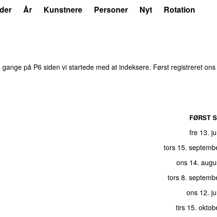
der
År
Kunstnere
Personer
Nyt
Rotation
3
gange på P6 siden vi startede med at indeksere. Først registreret
ons
FØRST S
fre 13. j
tors 15. septemb
ons 14. augu
tors 8. septemb
ons 12. j
tirs 15. okto