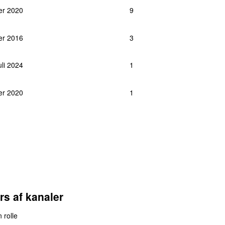
er 2020
9
er 2016
3
uli 2024
1
er 2020
1
rs af kanaler
 rolle