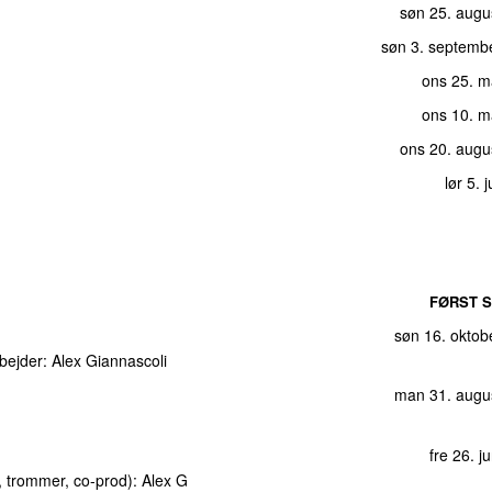
søn 25. augu
søn 3. septemb
ons 25. m
ons 10. m
ons 20. augu
lør 5. 
FØRST S
søn 16. oktob
rbejder:
Alex Giannascoli
man 31. augu
fre 26. j
 trommer, co-prod):
Alex G