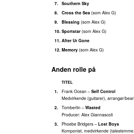
7.
Southern Sky
8.
Cross the Sea
(
som
Alex G
)
9.
Blessing
(
som
Alex G
)
10.
Sportstar
(
som
Alex G
)
11.
After Ur Gone
12.
Memory
(
som
Alex G
)
Anden rolle på
TITEL
1.
Frank Ocean
–
Self Control
Medvirkende (guitarer), arrangør/bea
2.
Tomberlin
–
Wasted
Producer:
Alex Giannascoli
3.
Phoebe Bridgers
–
Lost Boys
Komponist, medvirkende (talestemme,