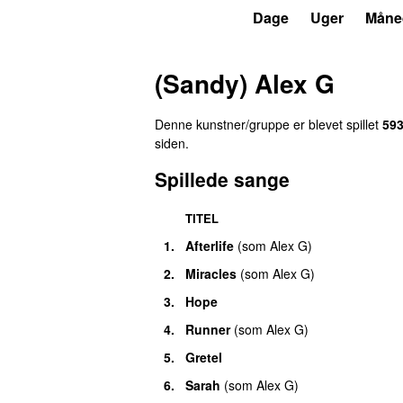
P6
Trends
Dage
Uger
Måne
(Sandy) Alex G
Denne kunstner/gruppe er blevet spillet
59
siden
.
Spillede sange
TITEL
1.
Afterlife
(
som
Alex G
)
2.
Miracles
(
som
Alex G
)
3.
Hope
4.
Runner
(
som
Alex G
)
5.
Gretel
6.
Sarah
(
som
Alex G
)