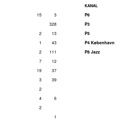
KANAL
15
3
P6
328
P3
2
13
P5
1
43
P4 København
2
111
P8 Jazz
7
12
19
37
3
39
2
4
6
2
1