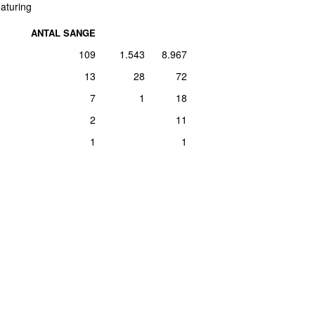
aturing
ANTAL SANGE
109
1.543
8.967
13
28
72
7
1
18
2
11
1
1
nds