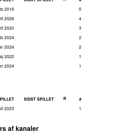
ts 2016
5
ril 2026
4
ril 2020
3
rts 2024
2
uar 2024
2
aj 2022
1
er 2024
1
R
PILLET
SIDST SPILLET
#
juli 2023
1
rs af kanaler