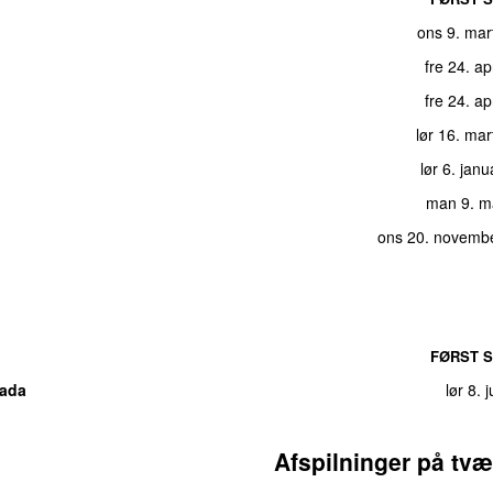
ons 9. mar
fre 24. ap
fre 24. ap
lør 16. ma
lør 6. jan
man 9. m
ons 20. novemb
FØRST S
rada
lør 8. 
Afspilninger på tvæ