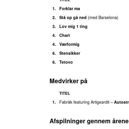
1.
Forklar ma
2.
Stå op gå ned
(
med
Barselona
)
3.
Lov mig 1 ting
4.
Chart
4.
Værformig
6.
Stensikker
6.
Tetovo
Medvirker på
TITEL
1.
Fabräk
featuring
Artigeardit
–
Autost
Afspilninger gennem årene