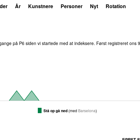
der
År
Kunstnere
Personer
Nyt
Rotation
ange på P6 siden vi startede med at indeksere. Først registreret
ons 9
Stå op gå ned
(
med
Barselona
)
FØRST S