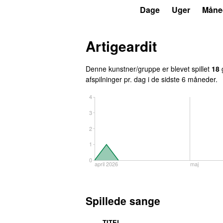
P6
Trends
Dage
Uger
Måne
Artigeardit
Denne kunstner/gruppe er blevet spillet
18
g
afspilninger pr. dag i de sidste 6 måneder.
4
3
2
1
0
april 2026
maj
Spillede sange
TITEL