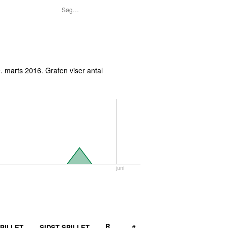
. marts 2016
. Grafen viser antal
juni
R
PILLET
SIDST SPILLET
#