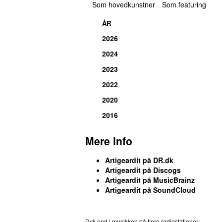
Som hovedkunstner
Som featuring
ÅR
2026
2024
2023
2022
2020
2016
Mere info
Artigeardit på DR.dk
Artigeardit på Discogs
Artigeardit på MusicBrainz
Artigeardit på SoundCloud
Dyk ned i musikken på flere radiostationer:
P3
T