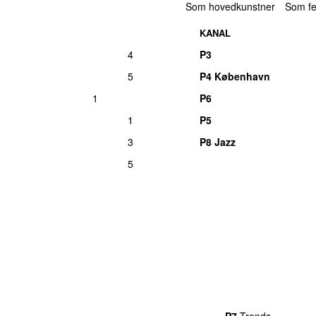
Som hovedkunstner
Som fe
KANAL
4
P3
5
P4 København
1
P6
1
P5
3
P8 Jazz
5
rends
P4
Trends
P5
Trends
P6
Trends
P7
Trends
P8
Tre