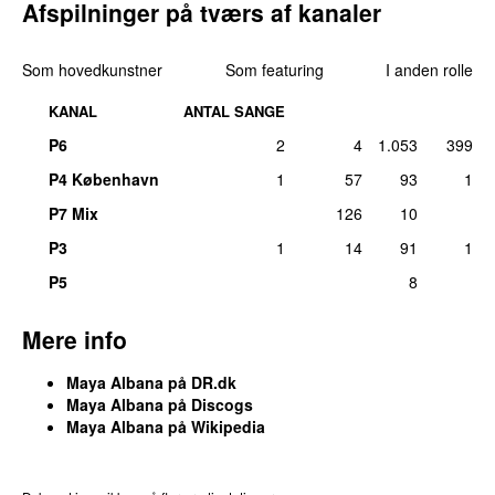
Afspilninger på tværs af kanaler
Som hovedkunstner
Som featuring
I anden rolle
KANAL
ANTAL SANGE
P6
2
4
1.053
399
P4 København
1
57
93
1
P7 Mix
126
10
P3
1
14
91
1
P5
8
Mere info
Maya Albana på DR.dk
Maya Albana på Discogs
Maya Albana på Wikipedia