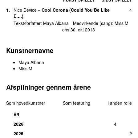
1.
Nice Device
–
Cool Corona (Could You Be Like
4
E….)
Tekst/forfatter:
Maya Albana
Medvirkende (sang):
Miss M
ons 30. okt 2013
Kunstnernavne
Maya Albana
Miss M
Afspilninger gennem årene
Som hovedkunstner
Som featuring
I anden rolle
ÅR
2026
4
2025
2