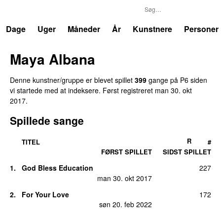
P6
Trends
Dage
Uger
Måneder
År
Kunstnere
Personer
Maya Albana
Denne kunstner/gruppe er blevet spillet
399
gange på P6 siden
vi startede med at indeksere. Først registreret
man 30. okt
2017
.
Spillede sange
R
TITEL
#
FØRST SPILLET
SIDST SPILLET
1.
God Bless Education
227
man 30. okt 2017
2.
For Your Love
172
søn 20. feb 2022