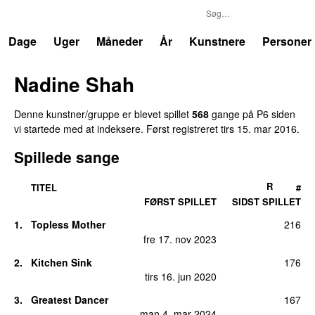
P6
Trends
Dage
Uger
Måneder
År
Kunstnere
Personer
Nadine Shah
Denne kunstner/gruppe er blevet spillet
568
gange på P6 siden
vi startede med at indeksere. Først registreret
tirs 15. mar 2016
.
Spillede sange
R
TITEL
#
FØRST SPILLET
SIDST SPILLET
1.
Topless Mother
216
fre 17. nov 2023
2.
Kitchen Sink
176
tirs 16. jun 2020
3.
Greatest Dancer
167
man 4. mar 2024