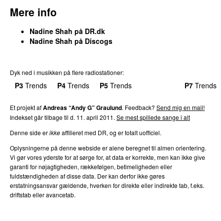
Mere info
Nadine Shah på DR.dk
Nadine Shah på Discogs
Dyk ned i musikken på flere radiostationer:
P3
Trends
P4
Trends
P5
Trends
P6
Trends
P7
Trends
Et projekt af
Andreas “Andy G” Graulund
. Feedback?
Send mig en mail!
Indekset går tilbage til d. 11. april 2011.
Se mest spillede sange i alt
Denne side er
ikke
affilieret med DR, og er totalt uofficiel.
Oplysningerne på denne webside er alene beregnet til almen orientering.
Vi gør vores yderste for at sørge for, at data er korrekte, men kan ikke give
garanti for nøjagtigheden, rækkefølgen, betimeligheden eller
fuldstændigheden af disse data. Der kan derfor ikke gøres
erstatningsansvar gældende, hverken for direkte eller indirekte tab, f.eks.
driftstab eller avancetab.