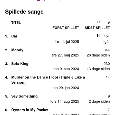
Spillede sange
R
TITEL
#
FØRST SPILLET
SIDST SPILLET
H
1.
Car
454
fre 11. jul 2025
i går
2.
Moody
344
tirs 27. maj 2025
26 dage siden
3.
Sofa King
230
man 9. sep 2024
13 dage siden
4.
Murder on the Dance Floor (Triple J Like a
14
Version)
man 29. jan 2024
5.
Say Something
9
tors 14. aug 2025
2 dage siden
6.
Oysters in My Pocket
7
man 8. jan 2024
7 dage siden