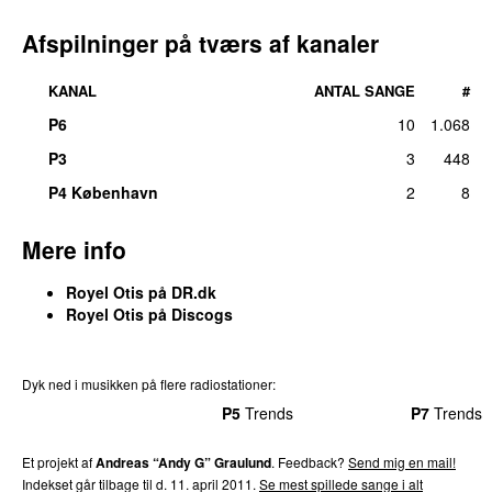
Afspilninger på tværs af kanaler
KANAL
ANTAL SANGE
#
P6
10
1.068
P3
3
448
P4 København
2
8
Mere info
Royel Otis på DR.dk
Royel Otis på Discogs
Dyk ned i musikken på flere radiostationer:
P3
Trends
P4
Trends
P5
Trends
P6
Trends
P7
Trends
Et projekt af
Andreas “Andy G” Graulund
. Feedback?
Send mig en mail!
Indekset går tilbage til d. 11. april 2011.
Se mest spillede sange i alt