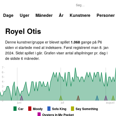
P6
Trends
Dage
Uger
Måneder
År
Kunstnere
Personer
Royel Otis
Denne kunstner/gruppe er blevet spillet
1.068
gange på P6
siden vi startede med at indeksere. Først registreret
man 8. jan
2024
. Sidst spillet
i går
. Grafen viser antal afspilninger pr. dag i
de sidste 6 måneder.
7
6
5
4
3
2
1
0
juni
juli
august
Car
Moody
Sofa King
Say Something
Oysters in My Pocket