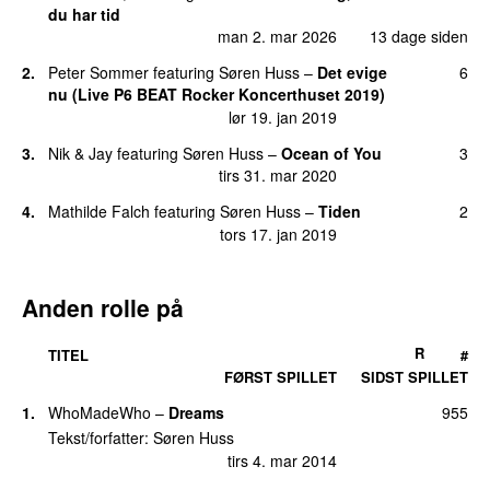
søn 9. mar 2025
du har tid
man 2. mar 2026
13 dage siden
13.
Kinddans
2
søn 3. maj 2026
2.
Peter Sommer
featuring
Søren Huss
–
Det evige
6
nu (Live P6 BEAT Rocker Koncerthuset 2019)
13.
Lyden af os under ét tag
2
lør 19. jan 2019
søn 15. dec 2024
3.
Nik & Jay
featuring
Søren Huss
–
Ocean of You
3
13.
Postkort
2
tirs 31. mar 2020
tirs 26. nov 2019
4.
Mathilde Falch
featuring
Søren Huss
–
Tiden
2
13.
Som mejslet i massiv granit
2
tors 17. jan 2019
fre 20. aug 2021
13.
Svigt
2
Anden rolle på
søn 9. mar 2025
21.
Af sti af sted pt. 2
(
med
Nik & Jay
)
1
R
TITEL
#
fre 27. mar 2020
FØRST SPILLET
SIDST SPILLET
21.
De sorte tal
1
1.
WhoMadeWho
–
Dreams
955
lør 16. feb 2013
Tekst/forfatter:
Søren Huss
21.
Langt ude, langt oppe, langt nede og langt,
1
tirs 4. mar 2014
langt væk