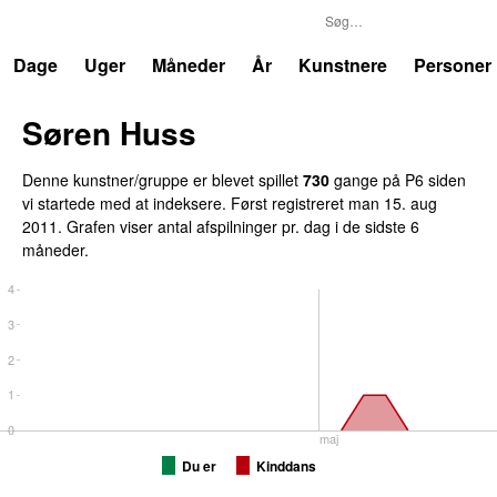
P6
Trends
Dage
Uger
Måneder
År
Kunstnere
Personer
Søren Huss
Denne kunstner/gruppe er blevet spillet
730
gange på P6 siden
vi startede med at indeksere. Først registreret
man 15. aug
2011
. Grafen viser antal afspilninger pr. dag i de sidste 6
måneder.
4
3
2
1
0
maj
Du er
Kinddans