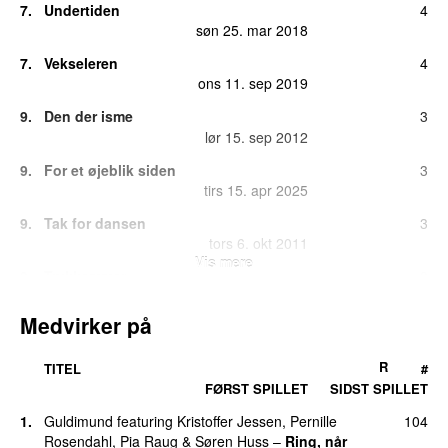
7.
Undertiden
4
søn 25. mar 2018
7.
Vekseleren
4
ons 11. sep 2019
9.
Den der isme
3
lør 15. sep 2012
9.
For et øjeblik siden
3
tirs 15. apr 2025
9.
Tak for dansen
3
tors 6. okt 2011
Vis mere
9.
Trykkammer
3
man 11. mar 2024
Medvirker på
13.
Entreprenør
2
tirs 10. sep 2019
R
TITEL
#
13.
Fra tanke til
2
FØRST SPILLET
SIDST SPILLET
søn 9. mar 2025
1.
Guldimund
featuring
Kristoffer Jessen
,
Pernille
104
13.
Hvorfor
2
Rosendahl
,
Pia Raug
&
Søren Huss
–
Ring, når