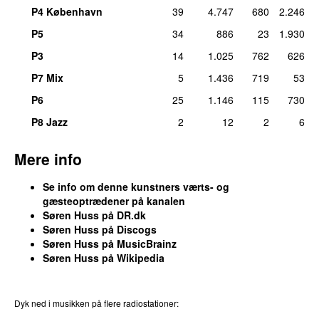
P4 København
39
4.747
680
2.246
P5
34
886
23
1.930
P3
14
1.025
762
626
P7 Mix
5
1.436
719
53
P6
25
1.146
115
730
P8 Jazz
2
12
2
6
Mere info
Se info om denne kunstners værts- og
gæsteoptrædener på kanalen
Søren Huss på DR.dk
Søren Huss på Discogs
Søren Huss på MusicBrainz
Søren Huss på Wikipedia
Dyk ned i musikken på flere radiostationer: