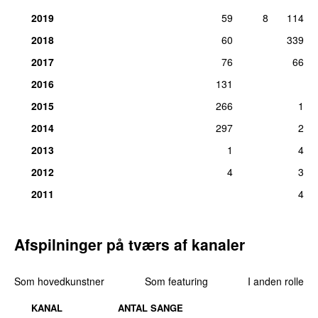
lør 20. okt 2012
2019
59
8
114
11.
Folkeklubben
–
Poetens sidste tog
1
2018
60
339
Medvirkende (flygelhorn):
Søren Huss
søn 20. nov 2016
2017
76
66
2016
131
2015
266
1
2014
297
2
2013
1
4
2012
4
3
2011
4
Afspilninger på tværs af kanaler
Som hovedkunstner
Som featuring
I anden rolle
KANAL
ANTAL SANGE