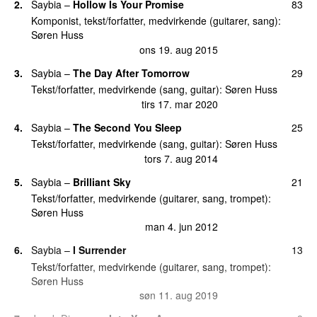
2.
Saybia
–
Hollow Is Your Promise
83
tors 28. nov 2024
Komponist, tekst/forfatter, medvirkende (guitarer, sang):
21.
Opvasken
1
Søren Huss
tirs 27. maj 2025
ons 19. aug 2015
21.
Stoledans
1
3.
Saybia
–
The Day After Tomorrow
29
man 24. mar 2025
Tekst/forfatter, medvirkende (sang, guitar):
Søren Huss
tirs 17. mar 2020
4.
Saybia
–
The Second You Sleep
25
Tekst/forfatter, medvirkende (sang, guitar):
Søren Huss
tors 7. aug 2014
5.
Saybia
–
Brilliant Sky
21
Tekst/forfatter, medvirkende (guitarer, sang, trompet):
Søren Huss
man 4. jun 2012
6.
Saybia
–
I Surrender
13
Tekst/forfatter, medvirkende (guitarer, sang, trompet):
Søren Huss
søn 11. aug 2019