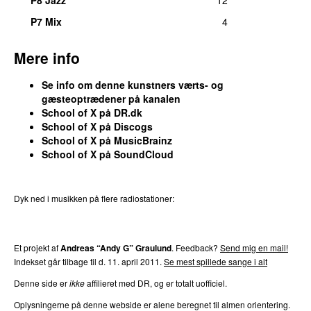
P8 Jazz
12
19.
Mø
–
Keep Møving (Jenny Wilson Remix)
2
P7 Mix
4
Komponist, tekst/forfatter:
Rasmus Torp Littauer
fre 25. apr 2025
Mere info
19.
Mø
–
Lose Yourself
2
Komponist, tekst/forfatter:
Rasmus Littauer
Se info om denne kunstners værts- og
tors 1. maj 2025
gæsteoptrædener på kanalen
School of X på DR.dk
19.
Soleima
–
My Boi (Live Session 2015)
2
School of X på Discogs
Medvirkende (trommemaskine):
Rasmus Littauer
School of X på MusicBrainz
ons 29. apr 2015
School of X på SoundCloud
19.
Mø
–
Vildchild
2
Komponist, medvirkende (trommer):
Rasmus Littauer
tirs 20. maj 2025
Dyk ned i musikken på flere radiostationer:
P3
Trends
P4
Trends
P5
Trends
P6
Trends
P7
Trends
24.
Okay Kaya
–
Das Obst
1
Medvirkende (trommer):
Rasmus Littauer
Et projekt af
Andreas “Andy G” Graulund
. Feedback?
Send mig en mail!
tirs 3. sep 2024
Indekset går tilbage til d. 11. april 2011.
Se mest spillede sange i alt
24.
Soleima
–
Ingenting er én ting (Live P6 på
1
Denne side er
ikke
affilieret med DR, og er totalt uofficiel.
SPOT 2025)
Komponist:
Rasmus Torp Littauer
Oplysningerne på denne webside er alene beregnet til almen orientering.