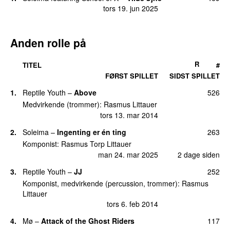
ons 20. sep 2017
tors 19. jun 2025
16.
Good Medication
15
fre 22. nov 2024
Anden rolle på
17.
New Friend
8
søn 29. aug 2021
R
TITEL
#
FØRST SPILLET
SIDST SPILLET
18.
Angel
(
featuring
Helena Gao
)
7
ons 6. nov 2024
1.
Reptile Youth
–
Above
526
Medvirkende (trommer):
Rasmus Littauer
19.
By Your Side
6
tors 13. mar 2014
ons 4. jan 2017
2.
Soleima
–
Ingenting er én ting
263
19.
Collarbone
(
featuring
Lord Siva
)
6
tors 11. jun 2020
Komponist:
Rasmus Torp Littauer
man 24. mar 2025
2 dage siden
19.
Destiny
6
ons 11. sep 2019
3.
Reptile Youth
–
JJ
252
Komponist, medvirkende (percussion, trommer):
Rasmus
19.
Heaven
6
Littauer
ons 13. nov 2019
tors 6. feb 2014
23.
Collarbone (Live P6 Fredagsscenen 2020)
5
4.
Mø
–
Attack of the Ghost Riders
117
(
featuring
Lord Siva
)