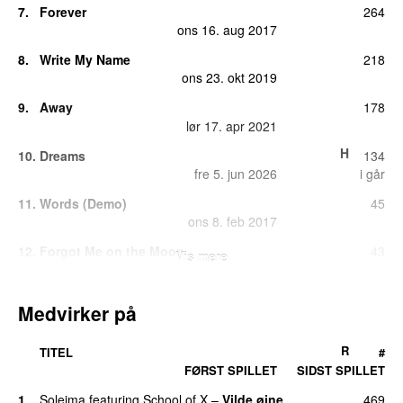
7.
Forever
264
ons 16. aug 2017
8.
Write My Name
218
ons 23. okt 2019
9.
Away
178
lør 17. apr 2021
H
10.
Dreams
134
fre 5. jun 2026
i går
11.
Words (Demo)
45
ons 8. feb 2017
12.
Forgot Me on the Moon
43
Vis mere
ons 20. maj 2020
13.
Feel of It
26
Medvirker på
ons 2. jun 2021
14.
Las Vegas
22
R
TITEL
#
ons 31. aug 2016
FØRST SPILLET
SIDST SPILLET
15.
Get Higher
16
1.
Soleima
featuring
School of X
–
Vilde øjne
469