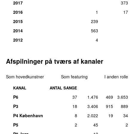
2017
373
15.
Reptile Youth
–
Away
5
2016
1
17
Komponist, medvirkende (trommer):
Rasmus Torp Littauer
2015
239
ons 3. jun 2015
2014
563
16.
Lucky Bird
–
Disappear
4
Komponist, tekst/forfatter, medvirkende (el guitar, sang):
2012
4
Rasmus Littauer
man 10. sep 2012
Afspilninger på tværs af kanaler
16.
Mø
–
Keep Møving
4
Komponist, tekst/forfatter:
Rasmus Torp Littauer
fre 21. mar 2025
Som hovedkunstner
Som featuring
I anden rolle
18.
Soleima
–
Livet begynder
3
KANAL
ANTAL SANGE
Komponist:
Rasmus Torp Littauer
P6
37
1.476
469
3.653
Producer:
Rasmus Littauer
tirs 25. feb 2025
P3
18
3.406
915
889
19.
Gusse B
–
Donnie
2
P4 København
8
2.022
19
34
Komponist:
Rasmus Littauer
P5
2
45
2
ons 23. jun 2021