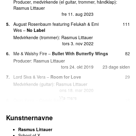
Producer, medvirkende (el guitar, trommer, håndklap):
tors 12. nov 2020
Rasmus Littauer
23.
Where Do I Start
5
fre 11. aug 2023
søn 31. maj 2020
5.
August Rosenbaum
featuring
Felukah
&
Emi
111
23.
Write My Name (Live P6 Fredagsscenen 2020)
5
Wes
–
No Label
man 26. okt 2020
Medvirkende (trommer):
Rasmus Littauer
tors 3. nov 2022
23.
Write My Name (Trentemøller Rework)
5
tirs 7. jan 2020
6.
Mø
&
Walshy Fire
–
Bullet With Butterfly Wings
82
Producer:
Rasmus Littauer
27.
1989
(
featuring
1985
)
4
tors 24. okt 2019
23 dage siden
fre 24. sep 2021
7.
Lord Siva
&
Vera
–
Room for Love
29
28.
Bad Love (Live P6 Fredagsscenen 2020)
3
Medvirkende (guitar):
Rasmus Littauer
søn 20. dec 2020
ons 18. mar 2020
28.
Blood Flow
3
Vis mere
8.
Okay Kaya
–
Comic Sans
18
tirs 27. okt 2020
Medvirkende (trommer):
Rasmus Littauer
28.
If You’re Ever Gonna Be Like Me
3
søn 23. aug 2020
Kunstnernavne
fre 24. sep 2021
9.
Soleima
featuring
Benjamin Hav
–
Sommertid
10
31.
Believe It
2
Rasmus Littauer
Komponist, medvirkende (kor, synthesizer, guitar, el bas,
fre 5. jun 2020
School of X