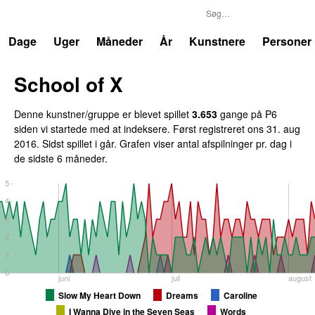
P6
Trends
Dage
Uger
Måneder
År
Kunstnere
Personer
School of X
Denne kunstner/gruppe er blevet spillet
3.653
gange på P6
siden vi startede med at indeksere. Først registreret
ons 31. aug
2016
. Sidst spillet
i går
. Grafen viser antal afspilninger pr. dag i
de sidste 6 måneder.
5
4
3
2
1
0
juni
juli
august
Slow My Heart Down
Dreams
Caroline
I Wanna Dive in the Seven Seas
Words