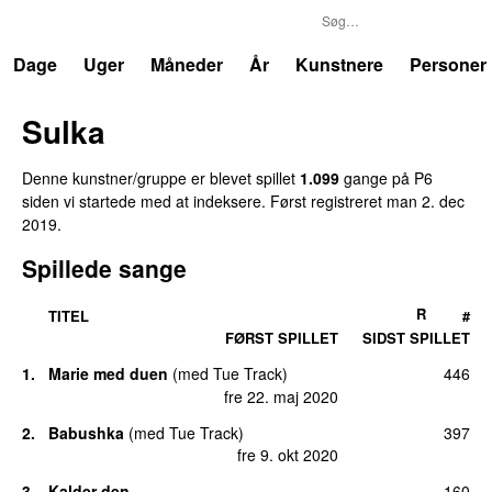
P6
Trends
Dage
Uger
Måneder
År
Kunstnere
Personer
Sulka
Denne kunstner/gruppe er blevet spillet
1.099
gange på P6
siden vi startede med at indeksere. Først registreret
man 2. dec
2019
.
Spillede sange
R
TITEL
#
FØRST SPILLET
SIDST SPILLET
1.
Marie med duen
(
med
Tue Track
)
446
fre 22. maj 2020
2.
Babushka
(
med
Tue Track
)
397
fre 9. okt 2020
3.
Kalder den
160