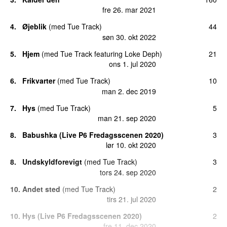
fre 26. mar 2021
4.
Øjeblik
(
med
Tue Track
)
44
søn 30. okt 2022
5.
Hjem
(
med
Tue Track
featuring
Loke Deph
)
21
ons 1. jul 2020
6.
Frikvarter
(
med
Tue Track
)
10
man 2. dec 2019
7.
Hys
(
med
Tue Track
)
5
man 21. sep 2020
8.
Babushka (Live P6 Fredagsscenen 2020)
3
lør 10. okt 2020
8.
Undskyldforevigt
(
med
Tue Track
)
3
tors 24. sep 2020
10.
Andet sted
(
med
Tue Track
)
2
tirs 21. jul 2020
10.
Hys (Live P6 Fredagsscenen 2020)
2
fre 11. dec 2020