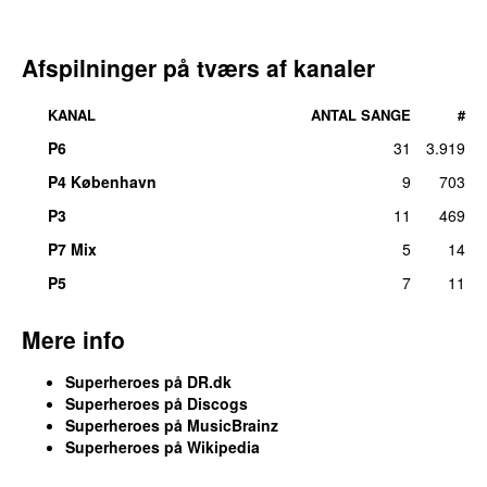
23.
Cool Girl (Live Roskilde Festival 2002)
1
(
featuring
Jesper Mortensen
)
Afspilninger på tværs af kanaler
tors 2. jul 2020
23.
Cool Girl (Live Roskilde Festival 2002)
1
KANAL
ANTAL SANGE
#
(
featuring
Junior
)
P6
31
3.919
tors 27. mar 2014
P4 København
9
703
23.
Dancing Casanova
1
lør 4. jun 2022
P3
11
469
23.
Do You Wanna Dance
1
P7 Mix
5
14
ons 27. apr 2022
P5
7
11
23.
Somebody’s Watching Me
1
fre 13. maj 2022
Mere info
23.
Tomorrow
1
Superheroes på DR.dk
tors 20. jun 2019
Superheroes på Discogs
23.
Turn Me Up (Re-Recorded by the Tremolo
1
Superheroes på MusicBrainz
Beer Gut and the Great Nalna)
Superheroes på Wikipedia
tirs 22. maj 2012