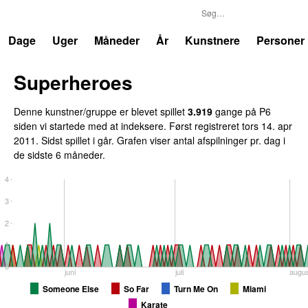
P6
Trends
Dage
Uger
Måneder
År
Kunstnere
Personer
Superheroes
Denne kunstner/gruppe er blevet spillet
3.919
gange på P6
siden vi startede med at indeksere. Først registreret
tors 14. apr
2011
. Sidst spillet
i går
. Grafen viser antal afspilninger pr. dag i
de sidste 6 måneder.
4
3
2
1
0
juni
juli
augu
Someone Else
So Far
Turn Me On
Miami
Karate