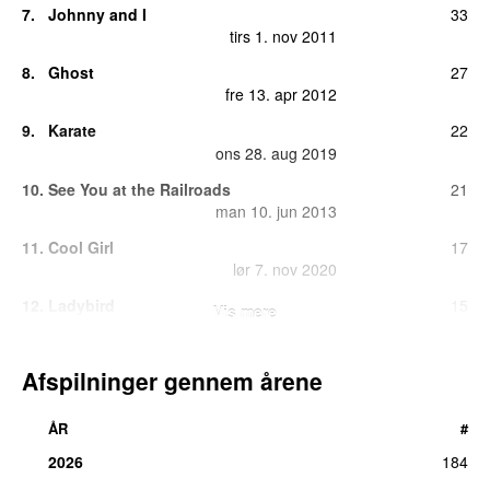
7.
Johnny and I
33
tirs 1. nov 2011
8.
Ghost
27
fre 13. apr 2012
9.
Karate
22
ons 28. aug 2019
10.
See You at the Railroads
21
man 10. jun 2013
11.
Cool Girl
17
lør 7. nov 2020
12.
Ladybird
15
Vis mere
lør 10. maj 2014
13.
Johnny and I
(
featuring
Jeppe Breum Laursen
)
13
Afspilninger gennem årene
lør 5. maj 2012
14.
Wasting Time
10
ÅR
#
ons 4. maj 2011
2026
184
15.
Julianna
9