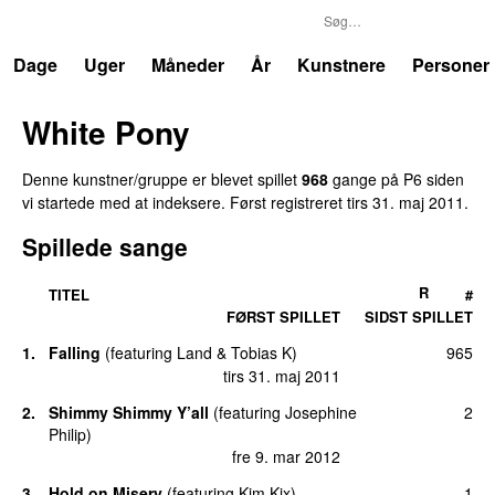
P6
Trends
Dage
Uger
Måneder
År
Kunstnere
Personer
White Pony
Denne kunstner/gruppe er blevet spillet
968
gange på P6 siden
vi startede med at indeksere. Først registreret
tirs 31. maj 2011
.
Spillede sange
R
TITEL
#
FØRST SPILLET
SIDST SPILLET
1.
Falling
(
featuring
Land
&
Tobias K
)
965
tirs 31. maj 2011
2.
Shimmy Shimmy Y’all
(
featuring
Josephine
2
Philip
)
fre 9. mar 2012
3.
Hold on Misery
(
featuring
Kim Kix
)
1