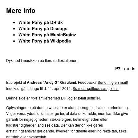
Mere info
White Pony på DR.dk
White Pony på Discogs
White Pony på MusicBrainz
White Pony på Wikipedia
Dyk ned i musikken på flere radiostationer:
P3
Trends
P4
Trends
P5
Trends
P6
Trends
P7
Trends
Et projekt af
Andreas “Andy G” Graulund
. Feedback?
Send mig en mail!
Indekset går tilbage til d. 11. april 2011.
Se mest spillede sange i alt
Denne side er
ikke
affilieret med DR, og er totalt uofficiel.
Oplysningerne på denne webside er alene beregnet til almen orientering.
Vi gør vores yderste for at sørge for, at data er korrekte, men kan ikke give
garanti for nøjagtigheden, rækkefølgen, betimeligheden eller
fuldstændigheden af disse data. Der kan derfor ikke gøres
erstatningsansvar gældende, hverken for direkte eller indirekte tab, f.eks.
driftstab eller avancetab.