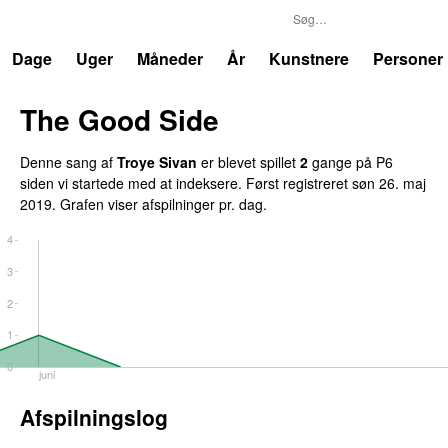
P6
Trends
Dage
Uger
Måneder
År
Kunstnere
Personer
The Good Side
Denne sang af
Troye Sivan
er blevet spillet
2
gange på P6
siden vi startede med at indeksere. Først registreret
søn 26. maj
2019
. Grafen viser afspilninger pr. dag.
4
3
2
1
0
juni
Afspilningslog