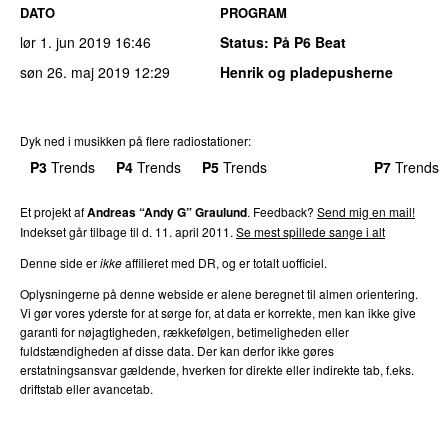
DATO
PROGRAM
lør 1. jun 2019
16:46
Status
: På P6 Beat
søn 26. maj 2019
12:29
Henrik og pladepusherne
Dyk ned i musikken på flere radiostationer:
P3
Trends
P4
Trends
P5
Trends
P6
Trends
P7
Trends
Et projekt af
Andreas “Andy G” Graulund
. Feedback?
Send mig en mail!
Indekset går tilbage til d. 11. april 2011.
Se mest spillede sange i alt
Denne side er
ikke
affilieret med DR, og er totalt uofficiel.
Oplysningerne på denne webside er alene beregnet til almen orientering.
Vi gør vores yderste for at sørge for, at data er korrekte, men kan ikke give
garanti for nøjagtigheden, rækkefølgen, betimeligheden eller
fuldstændigheden af disse data. Der kan derfor ikke gøres
erstatningsansvar gældende, hverken for direkte eller indirekte tab, f.eks.
driftstab eller avancetab.