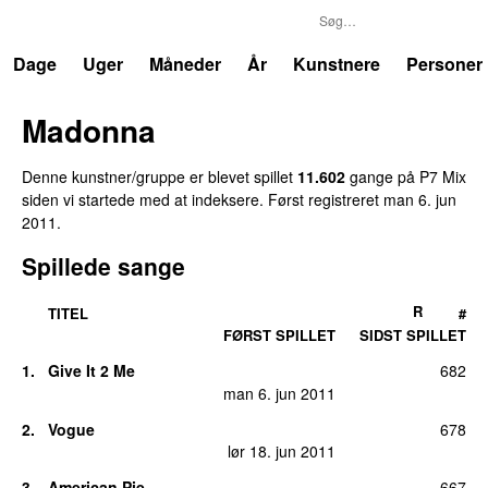
P7
Trends
Dage
Uger
Måneder
År
Kunstnere
Personer
Madonna
Denne kunstner/gruppe er blevet spillet
11.602
gang
e
på
P7 Mix
siden vi startede med at indeksere.
Først registreret
man 6. jun
2011
.
Spillede sange
R
TITEL
#
FØRST SPILLET
SIDST SPILLET
1
.
Give It 2 Me
682
man 6. jun 2011
2
.
Vogue
678
lør 18. jun 2011
3
.
American Pie
667