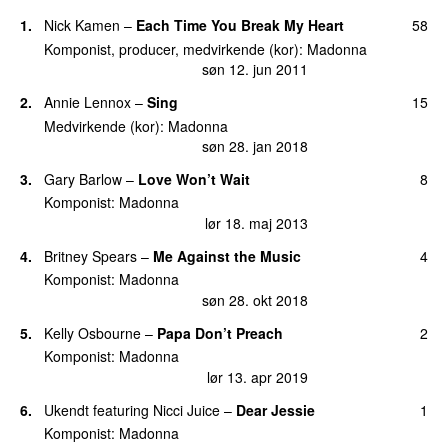
20
.
Express Yourself
243
1
.
Nick Kamen
–
Each Time You Break My Heart
58
man 10. jun 2013
Komponist, producer, medvirkende (kor)
:
Madonna
21
.
Who’s That Girl
204
søn 12. jun 2011
man 13. jun 2011
2
.
Annie Lennox
–
Sing
15
22
.
Give Me All Your Luvin’ (No Rap Version)
180
Medvirkende (kor)
:
Madonna
man 27. feb 2012
søn 28. jan 2018
23
.
True Blue
176
3
.
Gary Barlow
–
Love Won’t Wait
8
man 13. jun 2011
Komponist
:
Madonna
lør 18. maj 2013
24
.
Living for Love
175
ons 31. dec 2014
4
.
Britney Spears
–
Me Against the Music
4
25
.
4 Minutes
(
featuring
Timbaland
&
Justin
114
Komponist
:
Madonna
Timberlake
)
søn 28. okt 2018
man 6. jun 2011
5
.
Kelly Osbourne
–
Papa Don’t Preach
2
26
.
Celebration
106
Komponist
:
Madonna
lør 11. jun 2011
lør 13. apr 2019
27
.
Express Yourself (Shep’s ‘Spressin’ Himself
94
6
.
Ukendt
featuring
Nicci Juice
–
Dear Jessie
1
Re-Remix)
Komponist
:
Madonna
fre 17. jun 2011