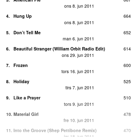
ons 8. jun 2011
4
.
Hung Up
664
ons 8. jun 2011
5
.
Don’t Tell Me
652
man 6. jun 2011
6
.
Beautiful Stranger (William Orbit Radio Edit)
614
ons 29. jun 2011
7
.
Frozen
600
tors 16. jun 2011
8
.
Holiday
525
tirs 7. jun 2011
9
.
Like a Prayer
510
tors 9. jun 2011
10
.
Material Girl
478
fre 10. jun 2011
11
.
Into the Groove (Shep Pettibone Remix)
470
lør 18. jun 2011