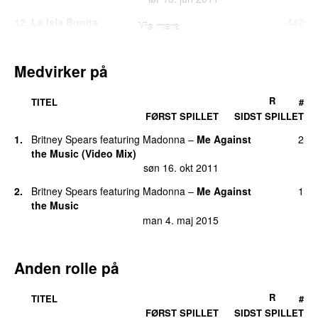
12
.
La Isla Bonita
442
Vis mere
søn 12. jun 2011
13
.
Like a Virgin
438
Medvirker på
tirs 21. jun 2011
14
.
Sorry
427
R
TITEL
#
ons 8. jun 2011
FØRST SPILLET
SIDST SPILLET
15
.
Secret
357
1
.
Britney Spears
featuring
Madonna
–
Me Against
2
ons 8. jun 2011
the Music (Video Mix)
søn 16. okt 2011
16
.
Ray of Light
298
lør 17. dec 2011
2
.
Britney Spears
featuring
Madonna
–
Me Against
1
the Music
17
.
Girl Gone Wild
292
man 4. maj 2015
tors 29. mar 2012
18
.
Papa Don’t Preach
282
Anden rolle på
tirs 7. jun 2011
19
.
Cherish
267
R
TITEL
#
tors 14. jun 2012
FØRST SPILLET
SIDST SPILLET