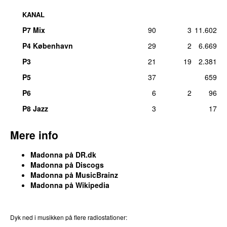
44
.
Get Together
10
man 26. mar 2012
KANAL
P7 Mix
90
3
11.602
45
.
Into the Groove
8
tors 7. nov 2013
P4 København
29
2
6.669
46
.
Beautiful Stranger
7
P3
21
19
2.381
man 6. mar 2017
P5
37
659
46
.
I Rise
7
P6
6
2
96
man 6. maj 2019
P8 Jazz
3
17
46
.
La Isla Bonita (Extented Remix)
7
ons 8. feb 2012
Mere info
49
.
Burning Up
6
tirs 20. sep 2011
Madonna
på DR.dk
Madonna
på
Discogs
49
.
Everybody
6
Madonna
på
MusicBrainz
man 19. sep 2011
Madonna
på
Wikipedia
49
.
Live to Tell
6
man 6. feb 2012
Dyk ned i musikken på flere radiostationer:
49
.
Vogue (12” Version)
6