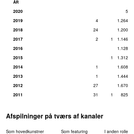
ÅR
36
.
Justify My Love
48
søn 1. apr 2012
2020
5
37
.
Give Me All Your Luvin’
(
featuring
Nicki Minaj
&
35
2019
4
1.264
M.I.A.
)
2018
24
1.200
fre 3. feb 2012
2017
2
1
1.146
38
.
Die Another Day
26
ons 8. feb 2012
2016
1.128
39
.
Jump
24
2015
1
1.312
søn 1. apr 2012
2014
1
1.608
40
.
Hollywood
18
2013
1
1.444
tirs 3. jan 2012
2012
27
1.670
41
.
Take a Bow
17
man 16. jan 2012
2011
31
1
825
42
.
Borderline
13
tors 22. sep 2011
Afspilninger på tværs af kanaler
43
.
Medellín
(
med
Maluma
)
12
ons 24. apr 2019
Som hovedkunstner
Som featuring
I anden rolle