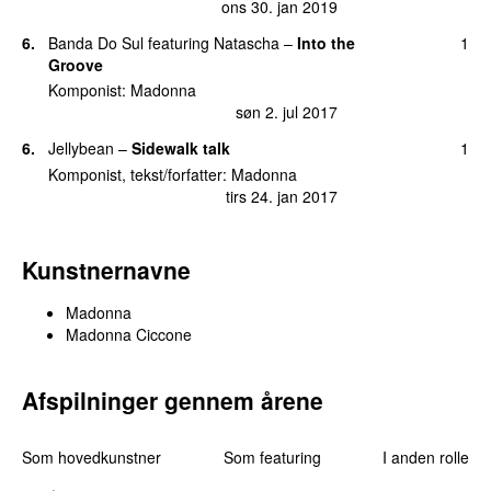
ons 30. jan 2019
28
.
Music
90
6
.
Banda Do Sul
featuring
Natascha
–
Into the
1
man 13. jun 2011
Groove
Komponist
:
Madonna
29
.
Causin’ a Commotion
77
søn 2. jul 2017
tors 9. jun 2011
6
.
Jellybean
–
Sidewalk talk
1
30
.
Miles Away
75
man 12. mar 2012
Komponist, tekst/forfatter
:
Madonna
tirs 24. jan 2017
31
.
The Power of Good-Bye
73
tirs 31. jan 2012
Kunstnernavne
32
.
Lucky Star
70
lør 11. jun 2011
Madonna
33
.
Deeper and Deeper
64
Madonna Ciccone
lør 11. jun 2011
34
.
Open Your Heart
58
Afspilninger gennem årene
tors 9. jun 2011
35
.
Santa Baby
56
Som hovedkunstner
Som featuring
I anden rolle
fre 2. dec 2011