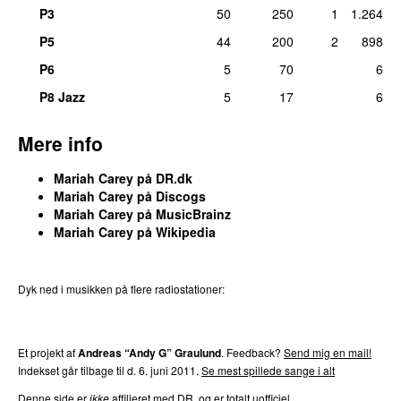
28
.
Honey (Bad Boy Remix)
2
P3
50
250
1
1.264
fre 31. aug 2018
P5
44
200
2
898
28
.
Infinity
2
man 27. apr 2015
P6
5
70
6
P8 Jazz
5
17
6
28
.
Oh Santa
2
søn 17. dec 2017
Mere info
28
.
Open Arms
2
tors 14. jun 2018
Mariah Carey
på DR.dk
28
.
Santa Claus Is Coming to Town Intro
2
Mariah Carey
på
Discogs
tors 10. dec 2015
Mariah Carey
på
MusicBrainz
Mariah Carey
på
Wikipedia
28
.
Shake It Off (Remix)
(
featuring
Jay-Z
&
Young
2
Jeezy
)
fre 30. nov 2018
Dyk ned i musikken på flere radiostationer:
28
.
Up Out My Face (Remix)
(
featuring
Nicki Minaj
)
2
P3
Trends
P4
Trends
P5
Trends
P6
Trends
P7
Trends
søn 26. mar 2017
Et projekt af
Andreas “Andy G” Graulund
. Feedback?
Send mig en mail!
41
.
#Beautiful (Remix)
(
featuring
A$AP Rocky
&
1
Indekset går tilbage til d.
6. juni 2011
.
Se mest spillede sange i alt
Miguel
)
lør 24. aug 2013
Denne side er
ikke
affilieret med DR, og er totalt uofficiel.