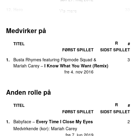
12
.
Hero
33
Vis mere
ons 25. dec 2013
13
.
Without You
23
Medvirker på
man 16. jan 2012
14
.
Anytime You Need a Friend
20
R
TITEL
#
man 13. jun 2011
FØRST SPILLET
SIDST SPILLET
14
.
When You Believe
(
med
Whitney Houston
)
20
1
.
Busta Rhymes
featuring
Flipmode Squad
&
3
søn 19. feb 2012
Mariah Carey
–
I Know What You Want (Remix)
fre 4. nov 2016
16
.
We Belong Together
18
ons 11. jan 2012
Anden rolle på
17
.
I’ll Be There (MTV Unplugged 1992)
(
featuring
16
Trey Lorenz
)
lør 7. jul 2012
R
TITEL
#
FØRST SPILLET
SIDST SPILLET
18
.
GTFO
9
lør 15. sep 2018
1
.
Babyface
–
Every Time I Close My Eyes
2
Medvirkende (kor)
:
Mariah Carey
19
.
All I Want for Christmas Is You (Superfestive!)
8
fre 7. jun 2019
(
med
Justin Bieber
)