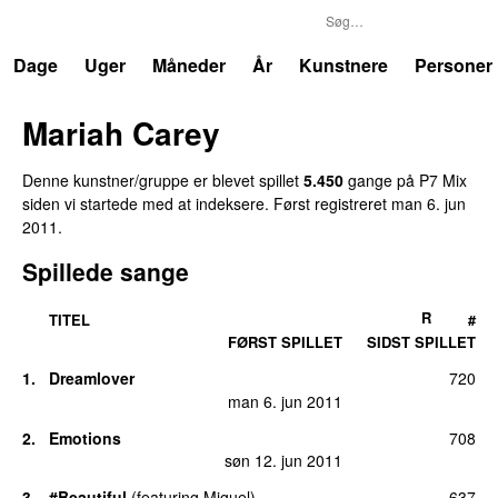
P7
Trends
Dage
Uger
Måneder
År
Kunstnere
Personer
Mariah Carey
Denne kunstner/gruppe er blevet spillet
5.450
gang
e
på
P7 Mix
siden vi startede med at indeksere.
Først registreret
man 6. jun
2011
.
Spillede sange
R
TITEL
#
FØRST SPILLET
SIDST SPILLET
1
.
Dreamlover
720
man 6. jun 2011
2
.
Emotions
708
søn 12. jun 2011
3
.
#Beautiful
(
featuring
Miguel
)
637