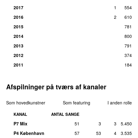
ons 11. jan 2017
2017
1
554
28
.
All I Want for Christmas Is You (Jesse Bloch
2
2016
2
610
Bootleg)
2015
781
fre 22. dec 2017
2014
800
28
.
All I Want for Christmas Is You (So So Def
2
Remix)
(
featuring
Jermaine Dupri
&
Lil’ Bow
2013
791
Wow
)
2012
374
man 18. dec 2017
2011
184
28
.
Always Be My Baby (Reggae Soul Mix)
2
(
featuring
Lil’ Vicious
)
fre 27. jul 2018
Afspilninger på tværs af kanaler
28
.
And You Don’t Remember
2
tors 4. apr 2019
Som hovedkunstner
Som featuring
I anden rolle
28
.
Butterfly
2
man 5. dec 2016
KANAL
ANTAL SANGE
28
.
Can’t Let Go
2
P7 Mix
51
3
3
5.450
fre 18. maj 2018
P4 København
57
53
4
3.535