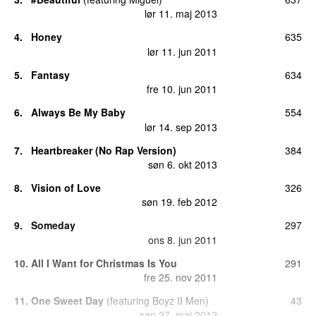
lør 11. maj 2013
4
.
Honey
635
lør 11. jun 2011
5
.
Fantasy
634
fre 10. jun 2011
6
.
Always Be My Baby
554
lør 14. sep 2013
7
.
Heartbreaker (No Rap Version)
384
søn 6. okt 2013
8
.
Vision of Love
326
søn 19. feb 2012
9
.
Someday
297
ons 8. jun 2011
10
.
All I Want for Christmas Is You
291
fre 25. nov 2011
11
.
One Sweet Day
(
featuring
Boyz II Men
)
43
søn 27. maj 2012