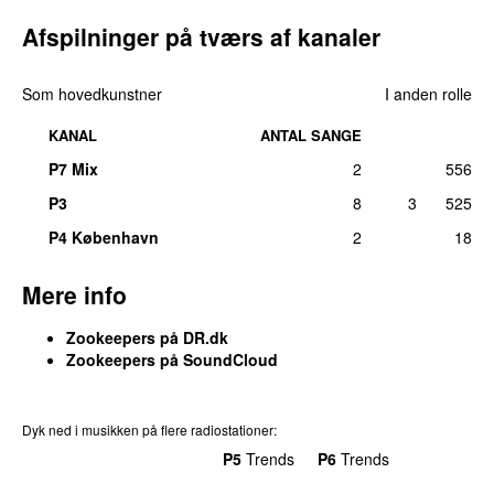
Afspilninger på tværs af kanaler
Som hovedkunstner
I anden rolle
KANAL
ANTAL SANGE
P7 Mix
2
556
P3
8
3
525
P4 København
2
18
Mere info
Zookeepers
på DR.dk
Zookeepers
på
SoundCloud
Dyk ned i musikken på flere radiostationer:
P3
Trends
P4
Trends
P5
Trends
P6
Trends
P7
Trends