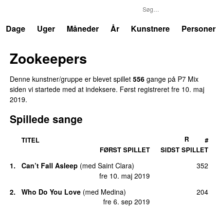
P7
Trends
Dage
Uger
Måneder
År
Kunstnere
Personer
Zookeepers
Denne kunstner/gruppe er blevet spillet
556
gang
e
på
P7 Mix
siden vi startede med at indeksere.
Først registreret
fre 10. maj
2019
.
Spillede sange
R
TITEL
#
FØRST SPILLET
SIDST SPILLET
1
.
Can’t Fall Asleep
(
med
Saint Clara
)
352
fre 10. maj 2019
2
.
Who Do You Love
(
med
Medina
)
204
fre 6. sep 2019