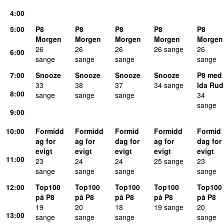
4
:00
5
:00
P8
P8
P8
P8
P8
Morgen
Morgen
Morgen
Morgen
Morgen
26
26
26
26
sang
e
26
6
:00
sang
e
sang
e
sang
e
sang
e
7
:00
Snooze
Snooze
Snooze
Snooze
P8 med
33
38
37
34
sang
e
Ida Rud
8
:00
sang
e
sang
e
sang
e
34
sang
e
9
:00
10
:00
Formidd
Formidd
Formid
Formidd
Formid
ag for
ag for
dag for
ag for
dag for
evigt
evigt
evigt
evigt
evigt
11
:00
23
24
24
25
sang
e
23
sang
e
sang
e
sang
e
sang
e
12
:00
Top100
Top100
Top100
Top100
Top100
på P8
på P8
på P8
på P8
på P8
19
20
18
19
sang
e
20
13
:00
sang
e
sang
e
sang
e
sang
e