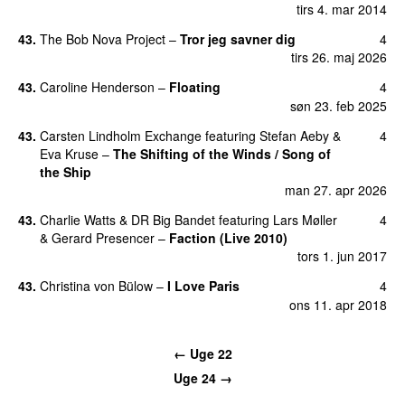
tirs 4. mar 2014
43
.
The Bob Nova Project
–
Tror jeg savner dig
4
tirs 26. maj 2026
43
.
Caroline Henderson
–
Floating
4
søn 23. feb 2025
43
.
Carsten Lindholm Exchange
featuring
Stefan Aeby
&
4
Eva Kruse
–
The Shifting of the Winds / Song of
the Ship
man 27. apr 2026
43
.
Charlie Watts
&
DR Big Bandet
featuring
Lars Møller
4
&
Gerard Presencer
–
Faction (Live 2010)
tors 1. jun 2017
43
.
Christina von Bülow
–
I Love Paris
4
ons 11. apr 2018
←
Uge 22
Uge 24
→