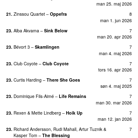
man 25. maj 2026
21
.
Zinssou Quartet
–
Oppefra
8
man 1. jun 2026
23
.
Alba Akvama
–
Sink Below
7
man 20. apr 2026
23
.
Bévort 3
–
Skamlingen
7
man 4. maj 2026
23
.
Club Coyote
–
Club Coyote
7
tors 16. apr 2026
23
.
Curtis Harding
–
There She Goes
7
søn 4. maj 2025
23
.
Dominique Fils-Aimé
–
Life Remains
7
man 30. mar 2026
23
.
Rexen
&
Mette Lindberg
–
Hoik Up
7
man 12. jan 2026
23
.
Richard Andersson
,
Rudi Mahall
,
Artur Tuznik
&
7
Kasper Tom
–
The Blessing