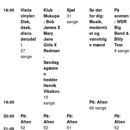
18
:00
Vistis
Klub
Sjæl
Se det
På
vinyler
:
Mukupa
31
for dig
:
scenen
Disk,
:
Bob
sang
e
Musik,
:
WDR
dask,
James X
modernit
Big
disco
Mary
et og
Band &
derudaf
Jane
vanvittig
Billy
!
Girls X
e mænd
Test
27
Redman
9
sang
e
sang
e
.
Søndag
sgæste
n
hedder
Henrik
Vibskov.
15
19
:00
P8
:
Aften
sang
e
66
sang
e
20
:00
P8
:
P8
:
P8
:
P8
:
Aften
Aften
Aften
Aften
52
52
51
52
21
:00