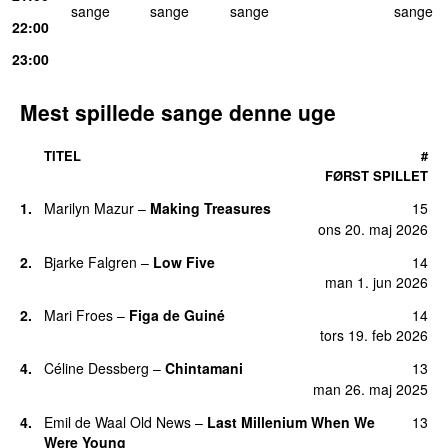
sang
e
sang
e
sang
e
sang
e
22
:00
23
:00
Mest spillede sange denne uge
TITEL
#
FØRST SPILLET
1
.
Marilyn Mazur
–
Making Treasures
15
ons 20. maj 2026
2
.
Bjarke Falgren
–
Low Five
14
man 1. jun 2026
2
.
Mari Froes
–
Figa de Guiné
14
tors 19. feb 2026
4
.
Céline Dessberg
–
Chintamani
13
man 26. maj 2025
4
.
Emil de Waal Old News
–
Last Millenium When We
13
Were Young