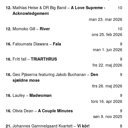
12
.
Mathias Heise
&
DR Big Band
–
A Love Supreme -
10
Acknowledgement
man 23. mar 2026
12
.
Momoko Gill
–
River
10
ons 25. feb 2026
16
.
Fatoumata Diawara
–
Fala
9
man 1. jun 2026
16
.
Frítt fall
–
TRIARTHRUS
9
fre 22. maj 2026
16
.
Geo Pjäserna
featuring
Jakob Buchanan
–
Den
9
sjældne mose
tirs 26. maj 2026
16
.
Laufey
–
Madwoman
9
tors 16. apr 2026
16
.
Olivia Dean
–
A Couple Minutes
9
søn 9. nov 2025
21
.
Johannes Gammelgaard Kvartett
–
Vi kör!
8