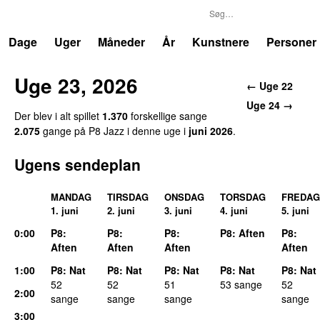
P8
Trends
Dage
Uger
Måneder
År
Kunstnere
Personer
Uge
23
,
2026
←
Uge 22
Uge 24
→
Der blev i alt spillet
1.370
forskellige sang
e
2.075
gang
e
på
P8 Jazz
i denne uge i
juni 2026
.
Ugens sendeplan
MANDAG
TIRSDAG
ONSDAG
TORSDAG
FREDAG
1. juni
2. juni
3. juni
4. juni
5. juni
0
:00
P8
:
P8
:
P8
:
P8
:
Aften
P8
:
Aften
Aften
Aften
Aften
1
:00
P8
:
Nat
P8
:
Nat
P8
:
Nat
P8
:
Nat
P8
:
Nat
52
52
51
53
sang
e
52
2
:00
sang
e
sang
e
sang
e
sang
e
3
:00