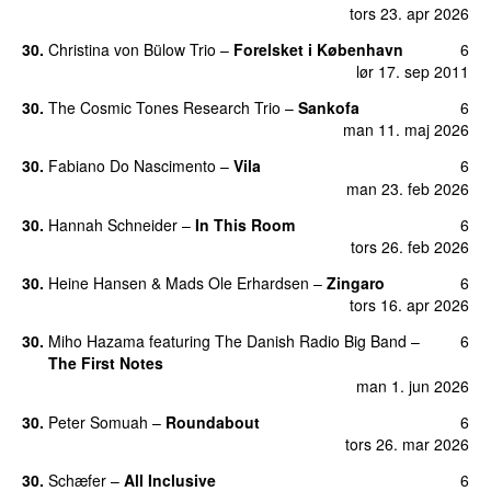
tors 23. apr 2026
30
.
Christina von Bülow Trio
–
Forelsket i København
6
lør 17. sep 2011
30
.
The Cosmic Tones Research Trio
–
Sankofa
6
man 11. maj 2026
30
.
Fabiano Do Nascimento
–
Vila
6
man 23. feb 2026
30
.
Hannah Schneider
–
In This Room
6
tors 26. feb 2026
30
.
Heine Hansen
&
Mads Ole Erhardsen
–
Zingaro
6
tors 16. apr 2026
30
.
Miho Hazama
featuring
The Danish Radio Big Band
–
6
The First Notes
man 1. jun 2026
30
.
Peter Somuah
–
Roundabout
6
tors 26. mar 2026
30
.
Schæfer
–
All Inclusive
6