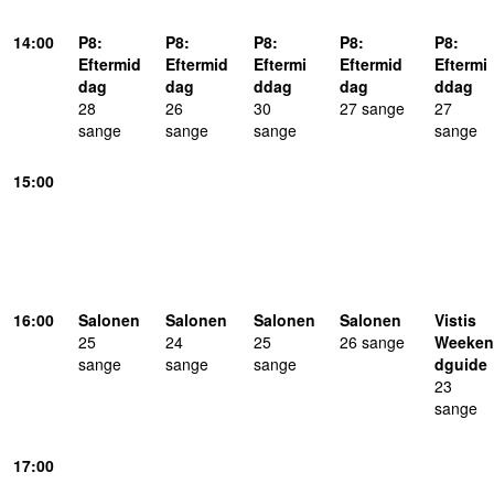
14
:00
P8
:
P8
:
P8
:
P8
:
P8
:
Eftermid
Eftermid
Eftermi
Eftermid
Eftermi
dag
dag
ddag
dag
ddag
28
26
30
27
sang
e
27
sang
e
sang
e
sang
e
sang
e
15
:00
16
:00
Salonen
Salonen
Salonen
Salonen
Vistis
25
24
25
26
sang
e
Weeken
sang
e
sang
e
sang
e
dguide
23
sang
e
17
:00