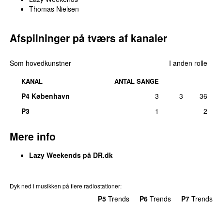
Thomas Nielsen
Afspilninger på tværs af kanaler
Som hovedkunstner
I anden rolle
KANAL
ANTAL SANGE
P4 København
3
3
36
P3
1
2
Mere info
Lazy Weekends på DR.dk
Dyk ned i musikken på flere radiostationer:
P3
Trends
P4
Trends
P5
Trends
P6
Trends
P7
Trends