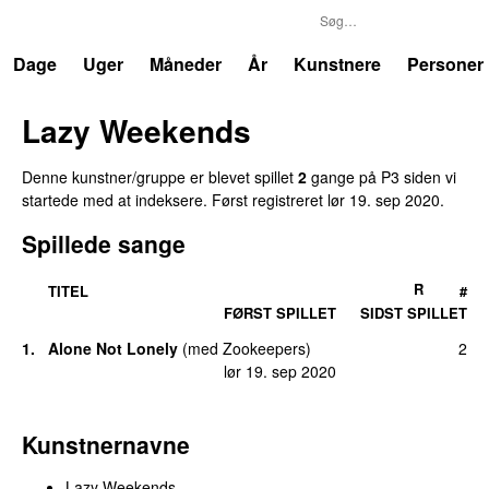
P3
Trends
Dage
Uger
Måneder
År
Kunstnere
Personer
Lazy Weekends
Denne kunstner/gruppe er blevet spillet
2
gange på P3 siden vi
startede med at indeksere. Først registreret
lør 19. sep 2020
.
Spillede sange
R
TITEL
#
FØRST SPILLET
SIDST SPILLET
1.
Alone Not Lonely
(
med
Zookeepers
)
2
lør 19. sep 2020
Kunstnernavne
Lazy Weekends