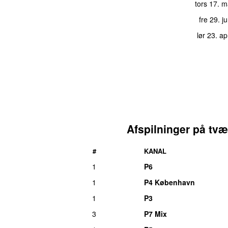
tors 17. 
fre 29. j
lør 23. ap
Afspilninger på tvæ
#
KANAL
1
P6
1
P4 København
1
P3
3
P7 Mix