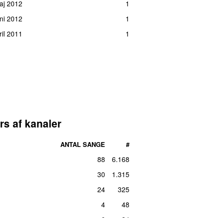
maj 2012
1
uni 2012
1
ril 2011
1
rs af kanaler
ANTAL SANGE
#
88
6.168
30
1.315
24
325
4
48