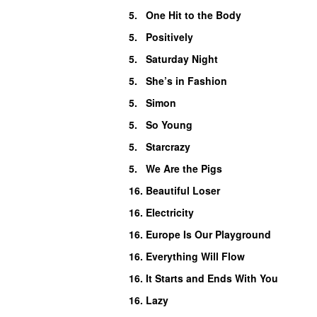
5.
One Hit to the Body
5.
Positively
5.
Saturday Night
5.
She’s in Fashion
5.
Simon
5.
So Young
5.
Starcrazy
5.
We Are the Pigs
16.
Beautiful Loser
16.
Electricity
16.
Europe Is Our Playground
16.
Everything Will Flow
16.
It Starts and Ends With You
16.
Lazy