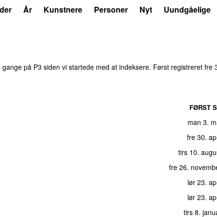
der
År
Kunstnere
Personer
Nyt
Uundgåelige
5
gange på P3 siden vi startede med at indeksere. Først registreret
fre 
FØRST S
man 3. m
fre 30. ap
tirs 10. aug
fre 26. novemb
lør 23. ap
lør 23. ap
tirs 8. jan