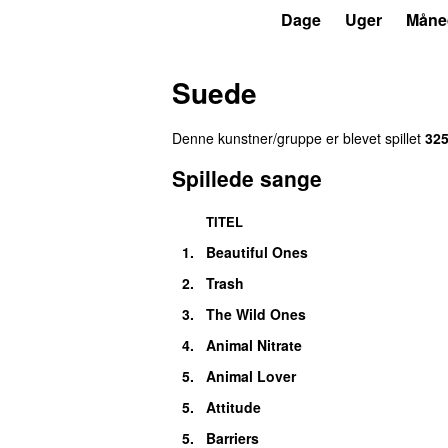
P3
Trends
Dage
Uger
Måne
Suede
Denne kunstner/gruppe er blevet spillet
32
Spillede sange
TITEL
1.
Beautiful Ones
2.
Trash
3.
The Wild Ones
UU
4.
Animal Nitrate
5.
Animal Lover
5.
Attitude
5.
Barriers