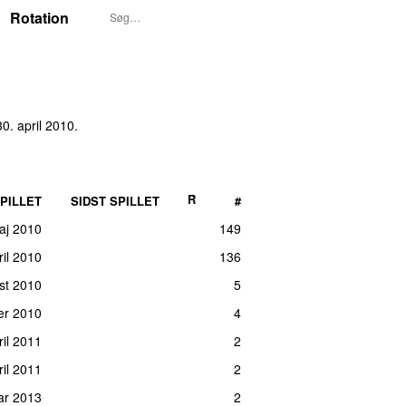
Rotation
30. april 2010
.
R
PILLET
SIDST SPILLET
#
aj 2010
149
ril 2010
136
ust 2010
5
er 2010
4
ril 2011
2
ril 2011
2
uar 2013
2