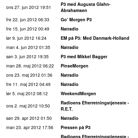
P3 med Augusta Glahn-
ons 27. jun 2012
19:51
Abrahamsen
fre 22. jun 2012
06:33
Go’ Morgen P3
fre 15. jun 2012
00:49
Natradio
lør 9. jun 2012
16:24
EM på P3
: Med Danmark-Holland
man 4. jun 2012
01:35
Natradio
søn 3. jun 2012
19:35
P3 med Mikkel Bagger
man 28. maj 2012
06:22
PinseMorgen
ons 23. maj 2012
01:36
Natradio
fre 11. maj 2012
04:49
Natradio
lør 5. maj 2012
08:12
WeekendMorgen
Radioens Efterretningstjeneste -
ons 2. maj 2012
10:50
R.E.T.
søn 29. apr 2012
01:50
Natradio
man 23. apr 2012
17:56
Pressen på P3
Radioens Efterretningstjeneste -