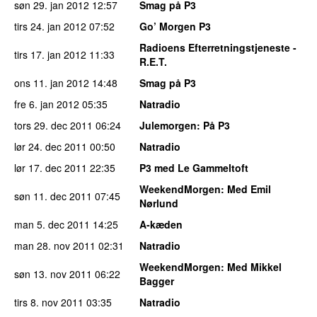
søn 29. jan 2012
12:57
Smag på P3
tirs 24. jan 2012
07:52
Go’ Morgen P3
Radioens Efterretningstjeneste -
tirs 17. jan 2012
11:33
R.E.T.
ons 11. jan 2012
14:48
Smag på P3
fre 6. jan 2012
05:35
Natradio
tors 29. dec 2011
06:24
Julemorgen
: På P3
lør 24. dec 2011
00:50
Natradio
lør 17. dec 2011
22:35
P3 med Le Gammeltoft
WeekendMorgen
: Med Emil
søn 11. dec 2011
07:45
Nørlund
man 5. dec 2011
14:25
A-kæden
man 28. nov 2011
02:31
Natradio
WeekendMorgen
: Med Mikkel
søn 13. nov 2011
06:22
Bagger
tirs 8. nov 2011
03:35
Natradio