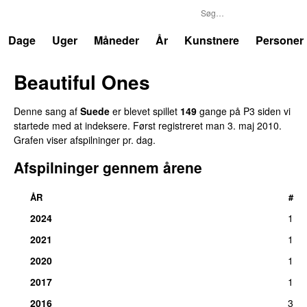
P3
Trends
Dage
Uger
Måneder
År
Kunstnere
Personer
Beautiful Ones
Denne sang af
Suede
er blevet spillet
149
gange på P3 siden vi
startede med at indeksere. Først registreret
man 3. maj 2010
.
Grafen viser afspilninger pr. dag.
Afspilninger gennem årene
ÅR
#
2024
1
2021
1
2020
1
2017
1
2016
3