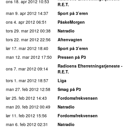
ons 18. apr 2012
10:53
R.E.T.
man 9. apr 2012
14:37
Sport på 3’eren
ons 4. apr 2012
06:51
PåskeMorgen
tors 29. mar 2012
00:38
Natradio
tors 22. mar 2012
22:56
Aftenvagten
lør 17. mar 2012
18:40
Sport på 3’eren
man 12. mar 2012
17:50
Pressen på P3
Radioens Efterretningstjeneste -
ons 7. mar 2012
09:14
R.E.T.
tors 1. mar 2012
18:57
Liga
man 27. feb 2012
12:58
Smag på P3
lør 25. feb 2012
14:43
Fordomsfrekvensen
man 20. feb 2012
00:49
Natradio
lør 11. feb 2012
15:56
Fordomsfrekvensen
man 6. feb 2012
02:31
Natradio