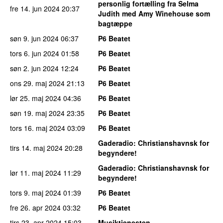
personlig fortælling fra Selma
fre 14. jun 2024
20:37
Judith med Amy Winehouse som
bagtæppe
søn 9. jun 2024
06:37
P6 Beatet
tors 6. jun 2024
01:58
P6 Beatet
søn 2. jun 2024
12:24
P6 Beatet
ons 29. maj 2024
21:13
P6 Beatet
lør 25. maj 2024
04:36
P6 Beatet
søn 19. maj 2024
23:35
P6 Beatet
tors 16. maj 2024
03:09
P6 Beatet
Gaderadio
: Christianshavnsk for
tirs 14. maj 2024
20:28
begyndere!
Gaderadio
: Christianshavnsk for
lør 11. maj 2024
11:29
begyndere!
tors 9. maj 2024
01:39
P6 Beatet
fre 26. apr 2024
03:32
P6 Beatet
tirs 23. apr 2024
15:03
Musiktjenesten