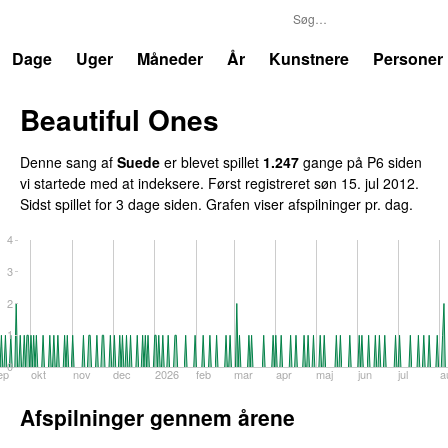
P6
Trends
Dage
Uger
Måneder
År
Kunstnere
Personer
Beautiful Ones
Denne sang af
Suede
er blevet spillet
1.247
gange på P6 siden
vi startede med at indeksere. Først registreret
søn 15. jul 2012
.
Sidst spillet
for 3 dage siden
. Grafen viser afspilninger pr. dag.
4
3
2
1
0
ep
okt
nov
dec
2026
feb
mar
apr
maj
jun
jul
a
Afspilninger gennem årene