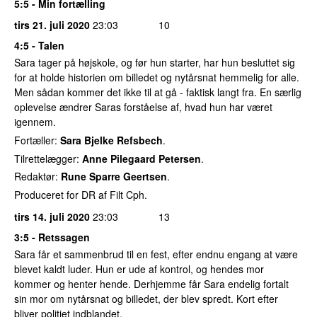
5:5 - Min fortælling
tirs 21. juli 2020
23:03
10
4:5 - Talen
Sara tager på højskole, og før hun starter, har hun besluttet sig
for at holde historien om billedet og nytårsnat hemmelig for alle.
Men sådan kommer det ikke til at gå - faktisk langt fra. En særlig
oplevelse ændrer Saras forståelse af, hvad hun har været
igennem.
Fortæller:
Sara Bjelke Refsbech
.
Tilrettelægger:
Anne Pilegaard Petersen
.
Redaktør:
Rune Sparre Geertsen
.
Produceret for DR af Filt Cph.
tirs 14. juli 2020
23:03
13
3:5 - Retssagen
Sara får et sammenbrud til en fest, efter endnu engang at være
blevet kaldt luder. Hun er ude af kontrol, og hendes mor
kommer og henter hende. Derhjemme får Sara endelig fortalt
sin mor om nytårsnat og billedet, der blev spredt. Kort efter
bliver politiet indblandet.