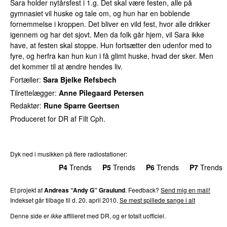
Sara holder nytårsfest i 1.g. Det skal være festen, alle på
gymnasiet vil huske og tale om, og hun har en boblende
fornemmelse i kroppen. Det bliver en vild fest, hvor alle drikker
igennem og har det sjovt. Men da folk går hjem, vil Sara ikke
have, at festen skal stoppe. Hun fortsætter den udenfor med to
fyre, og herfra kan hun kun i få glimt huske, hvad der sker. Men
det kommer til at ændre hendes liv.
Fortæller:
Sara Bjelke Refsbech
Tilrettelægger:
Anne Pilegaard Petersen
Redaktør:
Rune Sparre Geertsen
Produceret for DR af Filt Cph.
Dyk ned i musikken på flere radiostationer:
P3
Trends
P4
Trends
P5
Trends
P6
Trends
P7
Trends
Et projekt af
Andreas “Andy G” Graulund
. Feedback?
Send mig en mail!
Indekset går tilbage til d. 20. april 2010.
Se mest spillede sange i alt
Denne side er
ikke
affilieret med DR, og er totalt uofficiel.