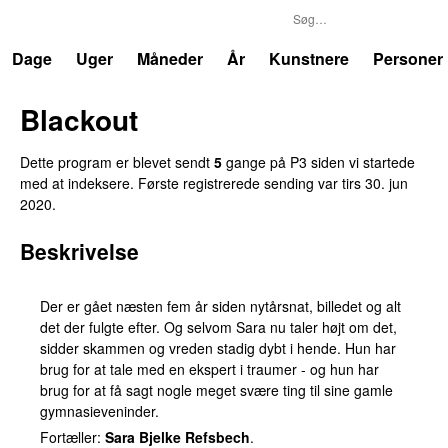
P3
Trends
Dage
Uger
Måneder
År
Kunstnere
Personer
Blackout
Dette program er blevet sendt
5
gange på P3 siden vi startede
med at indeksere. Første registrerede sending var
tirs 30. jun
2020
.
Beskrivelse
Der er gået næsten fem år siden nytårsnat, billedet og alt
det der fulgte efter. Og selvom Sara nu taler højt om det,
sidder skammen og vreden stadig dybt i hende. Hun har
brug for at tale med en ekspert i traumer - og hun har
brug for at få sagt nogle meget svære ting til sine gamle
gymnasieveninder.
Fortæller:
Sara Bjelke Refsbech
.