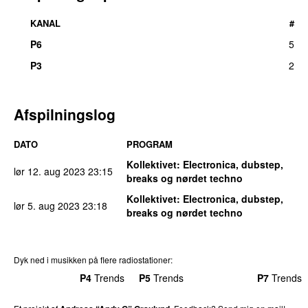
KANAL
#
P6
5
P3
2
Afspilningslog
DATO
PROGRAM
Kollektivet
: Electronica, dubstep,
lør 12. aug 2023
23:15
breaks og nørdet techno
Kollektivet
: Electronica, dubstep,
lør 5. aug 2023
23:18
breaks og nørdet techno
Dyk ned i musikken på flere radiostationer:
P3
Trends
P4
Trends
P5
Trends
P6
Trends
P7
Trends