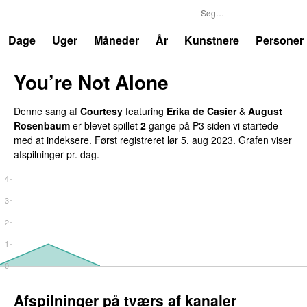
P3
Trends
Dage
Uger
Måneder
År
Kunstnere
Personer
You’re Not Alone
Denne sang af
Courtesy
featuring
Erika de Casier
&
August
Rosenbaum
er blevet spillet
2
gange på P3 siden vi startede
med at indeksere. Først registreret
lør 5. aug 2023
. Grafen viser
afspilninger pr. dag.
4
3
2
1
0
Afspilninger på tværs af kanaler