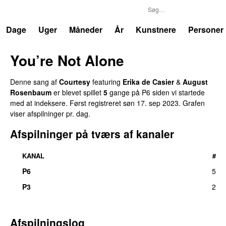
P6
Trends
Dage
Uger
Måneder
År
Kunstnere
Personer
You’re Not Alone
Denne sang af
Courtesy
featuring
Erika de Casier
&
August
Rosenbaum
er blevet spillet
5
gange på P6 siden vi startede
med at indeksere. Først registreret
søn 17. sep 2023
. Grafen
viser afspilninger pr. dag.
Afspilninger på tværs af kanaler
KANAL
#
P6
5
P3
2
Afspilningslog