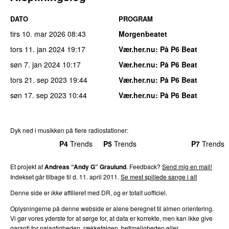
DATO
PROGRAM
tirs 10. mar 2026
08:43
Morgenbeatet
tors 11. jan 2024
19:17
Vær.her.nu
: På P6 Beat
søn 7. jan 2024
10:17
Vær.her.nu
: På P6 Beat
tors 21. sep 2023
19:44
Vær.her.nu
: På P6 Beat
søn 17. sep 2023
10:44
Vær.her.nu
: På P6 Beat
Dyk ned i musikken på flere radiostationer:
P3
Trends
P4
Trends
P5
Trends
P6
Trends
P7
Trends
Et projekt af
Andreas “Andy G” Graulund
. Feedback?
Send mig en mail!
Indekset går tilbage til d. 11. april 2011.
Se mest spillede sange i alt
Denne side er
ikke
affilieret med DR, og er totalt uofficiel.
Oplysningerne på denne webside er alene beregnet til almen orientering.
Vi gør vores yderste for at sørge for, at data er korrekte, men kan ikke give
garanti for nøjagtigheden, rækkefølgen, betimeligheden eller